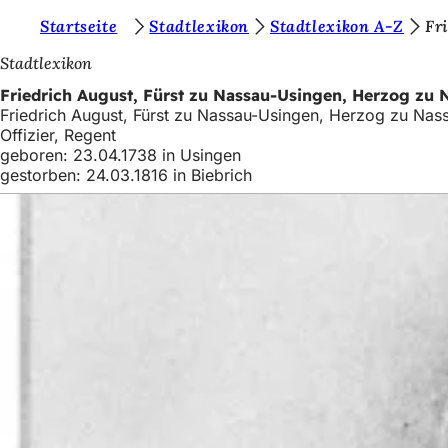
S
Startseite
Stadtlexikon
Stadtlexikon A-Z
Fr
Inhalt anspringen
i
Stadtlexikon
e
Friedrich August, Fürst zu Nassau-Usingen, Herzog zu 
Friedrich August, Fürst zu Nassau-Usingen, Herzog zu Nas
b
Offizier, Regent
e
geboren: 23.04.1738 in Usingen
gestorben: 24.03.1816 in Biebrich
f
i
n
d
e
n
s
i
c