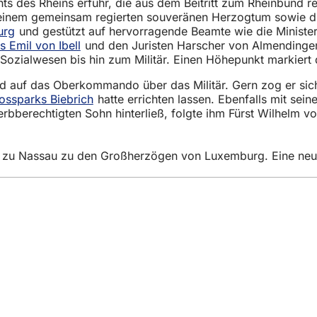
echts des Rheins erfuhr, die aus dem Beitritt zum Rheinbund
einem gemeinsam regierten souveränen Herzogtum sowie di
urg
und gestützt auf hervorragende Beamte wie die Ministe
s Emil von Ibell
und den Juristen Harscher von Almendingen
Sozialwesen bis hin zum Militär. Einen Höhepunkt markiert
und auf das Oberkommando über das Militär. Gern zog er sic
ossparks Biebrich
hatte errichten lassen. Ebenfalls mit se
erbberechtigten Sohn hinterließ, folgte ihm Fürst Wilhelm 
 zu Nassau zu den Großherzögen von Luxemburg. Eine neunh
eistungen
ngs­kalender
ur Webseite