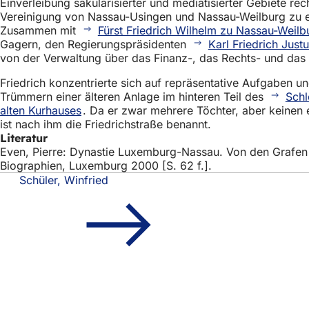
Einverleibung säkularisierter und mediatisierter Gebiete r
Vereinigung von Nassau-Usingen und Nassau-Weilburg zu 
Zusammen mit
Fürst Friedrich Wilhelm zu Nassau-Weilb
Gagern, den Regierungspräsidenten
Karl Friedrich Justu
von der Verwaltung über das Finanz-, das Rechts- und das 
Friedrich konzentrierte sich auf repräsentative Aufgaben 
Trümmern einer älteren Anlage im hinteren Teil des
Schl
alten Kurhauses
. Da er zwar mehrere Töchter, aber keinen 
ist nach ihm die Friedrichstraße benannt.
Literatur
Even, Pierre: Dynastie Luxemburg-Nassau. Von den Grafen
Biographien, Luxemburg 2000 [S. 62 f.].
Schüler, Winfried
Fußbereich
Schnellzugriff
Alle Dienstl
Veranstaltu
Bürgerbüro
Feedback z