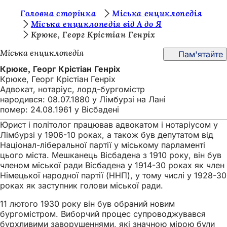
Т
Головна сторінка
Міська енциклопедія
Перейти до змісту
Міська енциклопедія від А до Я
и
Крюке, Георг Крістіан Генріх
т
Міська енциклопедія
Пам'ятайте
у
Крюке, Георг Крістіан Генріх
т
Крюке, Георг Крістіан Генріх
Адвокат, нотаріус, лорд-бургомістр
:
народився: 08.07.1880 у Лімбурзі на Лані
помер: 24.08.1961 у Вісбадені
Юрист і політолог працював адвокатом і нотаріусом у
Лімбурзі у 1906-10 роках, а також був депутатом від
Націонал-ліберальної партії у міському парламенті
цього міста. Мешканець Вісбадена з 1910 року, він був
членом міської ради Вісбадена у 1914-30 роках як член
Німецької народної партії (ННП), у тому числі у 1928-30
роках як заступник голови міської ради.
11 лютого 1930 року він був обраний новим
бургомістром. Виборчий процес супроводжувався
бурхливими заворушеннями, які значною мірою були