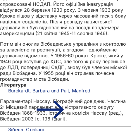
спровоковані НСДАП. Його офіційна інавгурація
відбулася 28 березня 1930 року. 3 червня 1933 року
Крюке пішов у відставку через масований тиск з боку
націонал-соціалістів. Після розпаду нацистської
держави він був відновлений на посаді лорда-мера
американцями (21 квітня 1945-11 серпня 1946).
Потім він очолив Вісбаденське управління з контролю
за власністю та реституції, а згодом - однойменне
державне відомство. У 1956-60 роках Крюке, який у
1946 році вступив до ХДС, але того ж року перейшов
до ЛДП, попередниці СвДП, знову був членом міської
ради Вісбадена. У 1955 році він отримав почесне
громадянство міста Вісбаден.
Література
Burckardt, Barbara und Pult, Manfred
Парламентарі Нассау. Біографічний довідник. Частина
2: Місцевий парламент адміністративного округу
Вісбаден 1868-1933, Історична комісія Нассау (ред.),
Вісбаден 2003 [с. 196 і далі].
Зібелл, Стефані