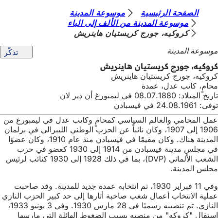
أ
الصفحة الرئيسية
موسوعة المدينة
الانتقال إلى المحتوى
موسوعة المدينة من الألف إلى الياء
ن
كروكيه، جورج كريستيان هاينريش
ت
موسوعة المدينة
تذكّر
ه
كروكيه، جورج كريستيان هاينريش
ن
كروكيه، جورج كريستيان هاينريش
محامٍ، كاتب عدل، عمدة
ا
تاريخ الميلاد: 08.07.1880 في ليمبورغ أن دير لان
توفى: 24.08.1961 في فيسبادن
عمل المحامي والعالم السياسي كمحامٍ وكاتب عدل في ليمبورغ من
1906 إلى 1907، وكان نائباً عن الحزب الوطني الليبرالي في برلمان
المدينة هناك. وكان مقيمًا في فيسبادن منذ عام 1910، وكان عضوًا
في مجلس مدينة فيسبادن من 1914 إلى 1930 كعضو في حزب
الشعب الألماني (DVP)، بما في ذلك 1928 إلى 1930 كنائب لرئيس
مجلس المدينة.
وفي 11 فبراير 1930، تم انتخابه عمدة جديد للمدينة. وقد صاحبت
عملية الانتخاب أعمال شغب صاخبة أثارها إلى حد كبير الحزب النازي
النازي. تم تنصيبه رسميًا في 28 مارس 1930. وفي 3 يونيو 1933،
استقال "كروكه" من منصبه بسبب الضغوط الهائلة التي مارسها