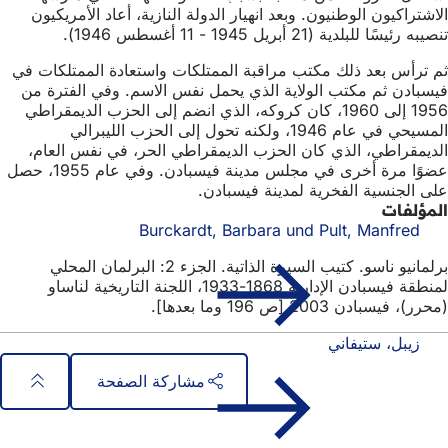
الاشتراكيون الوطنيون. وبعد انهيار الدولة النازية، أعاد الأمريكيون
تنصيبه رئيسًا للبلدية (21 أبريل 1945 - 11 أغسطس 1946).
ثم ترأس بعد ذلك مكتب مراقبة الممتلكات واستعادة الممتلكات في
فيسبادن ثم مكتب الولاية الذي يحمل نفس الاسم. وفي الفترة من
1956 إلى 1960، كان كروكه، الذي انضم إلى الحزب الديمقراطي
المسيحي في عام 1946، ولكنه تحول إلى الحزب الليبرالي
الديمقراطي، الذي كان الحزب الديمقراطي الحر، في نفس العام،
عضوًا مرة أخرى في مجلس مدينة فيسبادن. وفي عام 1955، حصل
على الجنسية الفخرية لمدينة فيسبادن.
المؤلفات
Burckardt, Barbara und Pult, Manfred
برلمانيو ناسو. كتيب السيرة الذاتية. الجزء 2: البرلمان المحلي
لمنطقة فيسبادن الإدارية 1868-1933، اللجنة التاريخية لناساو
(محرر)، فيسبادن 2003 [ص 196 وما بعدها].
زيبل، ستيفاني
مشاركة الصفحة
منطقة
الوصول السريع