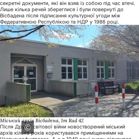
секретні документи, які він взяв із собою під час втечі.
Лише кілька речей збереглися і були повернуті до
Вісбадена після підписання культурної угоди між
Федеративною Республікою та НДР у 1986 році.
Міський архів Вісбадена, Im Rad 42
Після Другої світової війни новостворений міський
архів кілька років користувався приміщеннями на