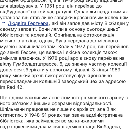
Шютценгофштрассе, 4, а в 1949 році знову відкрився
для відвідувачів. У 1951 році він переїхав до
відбудованої на той час ратуші. Однак життєздатним як
установа він став лише завдяки краєзнавчим колекціям
Людвіга Гертнера
, які він заповідав місту Вісбаден у
своєму заповіті. Вони лягли в основу сьогоднішньої
бібліотеки та колекцій. Оригінальна фотоколекція
міського архіву, однак, була передана до міського
музею і залишилася там. Коли у 1972 році він перейшов
до землі Гессен, ця велика і якісна колекція також
змінила власника. У 1978 році архів знову переїхав на
віллу Гумбольдтштрассе, 6, де значну частину колекції
довелося зберігати у вологому підвалі. З кінця 1989
року міський архів використовує функціонально
переобладнаний колишній заводський цех за адресою
Im Rad 42.
Ще одним важливим аспектом історії міського архіву є
його зв'язок з іншими сферами відповідальності.
Шпільманн працював не лише як архівіст, але й як
статистик. У 1948-91 роках так звана адміністративна
бібліотека, яка займалася всіма книжковими
надходженнями для міської адміністрації Вісбадена,