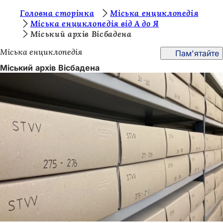
Т
Головна сторінка
Міська енциклопедія
Перейти до змісту
Міська енциклопедія від А до Я
и
Міський архів Вісбадена
т
Міська енциклопедія
Пам'ятайте
у
Міський архів Вісбадена
т
: