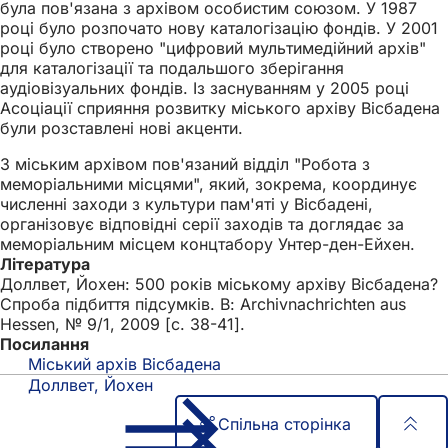
була пов'язана з архівом особистим союзом. У 1987
році було розпочато нову каталогізацію фондів. У 2001
році було створено "цифровий мультимедійний архів"
для каталогізації та подальшого зберігання
аудіовізуальних фондів. Із заснуванням у 2005 році
Асоціації сприяння розвитку міського архіву Вісбадена
були розставлені нові акценти.
З міським архівом пов'язаний відділ "Робота з
меморіальними місцями", який, зокрема, координує
численні заходи з культури пам'яті у Вісбадені,
організовує відповідні серії заходів та доглядає за
меморіальним місцем концтабору Унтер-ден-Ейхен.
Література
Доллвет, Йохен: 500 років міському архіву Вісбадена?
Спроба підбиття підсумків. В: Archivnachrichten aus
Hessen, № 9/1, 2009 [с. 38-41].
Посилання
Міський архів Вісбадена
Доллвет, Йохен
Спільна сторінка