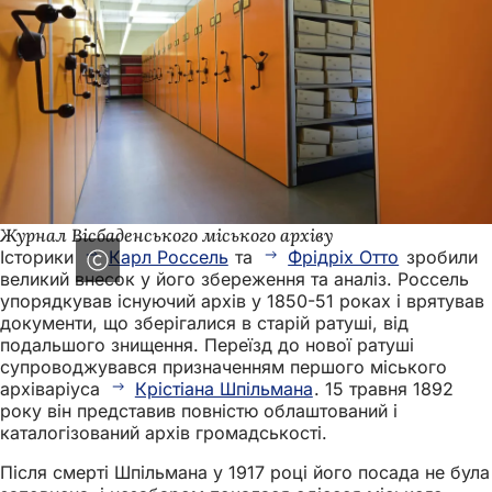
Журнал Вісбаденського міського архіву
Історики
Карл Россель
та
Фрідріх Отто
зробили
великий внесок у його збереження та аналіз. Россель
упорядкував існуючий архів у 1850-51 роках і врятував
документи, що зберігалися в старій ратуші, від
подальшого знищення. Переїзд до нової ратуші
супроводжувався призначенням першого міського
архіваріуса
Крістіана Шпільмана
. 15 травня 1892
року він представив повністю облаштований і
каталогізований архів громадськості.
Після смерті Шпільмана у 1917 році його посада не була