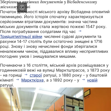
Зберігання архівних документів у Вісбаденському
міському архіві
Початок діяльності міського архіву Вісбадена оповитий
таємницею. Його історія спочатку характеризується
серйозними втратами документів: значна частина
міських документів стала жертвою пожежі 1547 року.
Після пограбування солдатами під час
Тридцятилітньої війни
численні судові документи та
рахунки 14-17 століть були остаточно знищені в 1716
році. Знову і знову нечисленні фонди зберігалися
неналежним чином, піддавалися впливу несприятливих
погодних умов і знищувалися мишами.
Починаючи з 16 століття, міський архів розміщувався у
годинниковій вежі на вулиці Марктштрассе, з 1873 року
- на горищі
старої
ратуші, з 1880 року - у баштовій
кімнаті
Маркткірхе
, а з 1892 року - у
новій
ратуші.