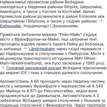
Найважливіші промислові райони Вісбадена
знаходяться у південних районах Бібріха, Шерштайна,
Аменбурга, а також у Кастелі та Костгаймі. Великі
промислові райони розвинулися в районі Еппелале між
Ширштайном і Бібріхом, а також у східних районах
Ербенхайм
, Норденштадт і Делькенхайм.
Приміська залізнична мережа "Рейн-Майн" з'єднує
місто з Франкфуртом-на-Майні, інші залізничні лінії
проходять вздовж правого берега Рейну до Кобленца,
а залізниця
Ländchesbahn
через східні передмістя -
до Нідернхаузена зі сполученням з Лімбургом. Місто є
акціонером транспортного об'єднання RMV (Rhein-
Main-Verkehrsverbund), яке було засноване у 1995 році.
Головний залізничний вокзал
Вісбадена підключений
до мережі ICE і тому є станцією далекого сполучення.
Автомагістраль A 66 проходить через південну частину
міста у напрямку Франкфурта з перехрестям на A 543
до Майнца та A 671 до Рюссельсгайму, звідки вона
продовжується до Дармштадта. Автомагістраль A 3
забезпечує Вісбадену швидке сполучення з Кельном та
подальше сполучення з Франкфуртом. Через територію