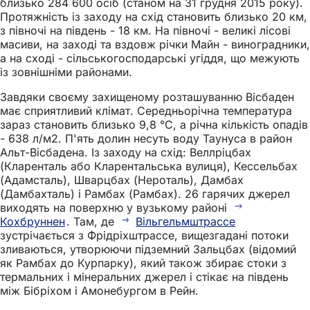
близько 284 600 осіб (станом на 31 грудня 2015 року).
Протяжність із заходу на схід становить близько 20 км,
з півночі на південь - 18 км. На півночі - великі лісові
масиви, на заході та вздовж річки Майн - виноградники,
а на сході - сільськогосподарські угіддя, що межують
із зовнішніми районами.
Завдяки своєму захищеному розташуванню Вісбаден
має сприятливий клімат. Середньорічна температура
зараз становить близько 9,8 °C, а річна кількість опадів
- 638 л/м2. П'ять долин несуть воду Таунуса в район
Альт-Вісбадена. Із заходу на схід: Веллріцбах
(Кларенталь або Кларентальська вулиця), Кессельбах
(Адамсталь), Шварцбах (Нероталь), Дамбах
(Дамбахталь) і Рамбах (Рамбах). 26 гарячих джерел
виходять на поверхню у вузькому районі
Кохбруннен
. Там, де
Вільгельмштрассе
зустрічається з Фрідріхштрассе, вищезгадані потоки
зливаються, утворюючи підземний Зальцбах (відомий
як Рамбах до Курпарку), який також збирає стоки з
термальних і мінеральних джерел і стікає на південь
між Бібріхом і Амонебургом в Рейн.