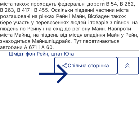
міста також проходять федеральні дороги B 54, B 262,
B 263, B 417 і B 455. Оскільки південні частини міста
розташовані на річках Рейн і Майн, Вісбаден також
бере участь у перевезеннях людей і товарів з півночі на
південь по Рейну і на схід до регіону Майн. Навпроти
міста Майнц, на південь від місця впадіння Майн у Рейн,
знаходиться Майншпіцдрайк. Тут перетинаються
автобани A 671 і A 60.
Шмідт-фон Рейн, штат Юта
Спільна сторінка
Зона
Швидкий доступ
для
Всі послуги
Календар подій
ніг
Офіс для громадян
Зворотній зв'язок на сайті
Юридичні питання