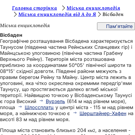
Т
Головна сторінка
Міська енциклопедія
Перейти до змісту
Міська енциклопедія від А до Я
Вісбаден
и
Міська енциклопедія
Пам'ятайте
т
Вісбаден
у
Географічне розташування Вісбадена характеризується
т
Таунусом (південна частина Рейнських Сланцевих гір) і
Майнцською улоговиною (північна частина Грабену
:
Верхнього Рейну). Територія міста розташована
приблизно за координатами 50°05' північної широти та
08°15' східної довготи. Південні райони межують з
правим берегом Рейну та Майну. Центр міста лежить в
улоговині, яка чітко окреслена окремими передгір'ями
Таунусу, що простягаються далеко вглиб міської
території. Найвищою точкою у Вісбаденському Таунусі
є гора Високий
Вурзель
(614 м над рівнем моря),
площа
Шлоссплатц
у центрі міста - 115 м над рівнем
моря, а найнижчою точкою є
Шерштайнер-Хафен
на
висоті 83 м над рівнем моря.
Площа міста становить близько 204
, а населення -
км2