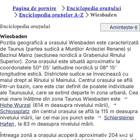
S
Pagina de pornire
Enciclopedia orașului
Salt la conținut
Enciclopedia orașelor A-Z
Wiesbaden
u
Enciclopedia orașului
Amintește-ți
n
Wiesbaden
t
Poziția geografică a orașului Wiesbaden este caracterizată
e
de Taunus (partea sudică a Munților Ardeziei Renane) și
Bazinul Mainz (secțiunea nordică a Grabenului Rinului
ț
Superior). Zona orașului este situată aproximativ la
i
coordonatele 50° 05' latitudine nordică și 08° 15'
longitudine estică. Districtele sudice se învecinează cu
a
malul drept al Rinului și Mainului. Centrul orașului se află
i
într-un bazin, care este clar definit de poalele individuale
ale Taunusului, care se extind departe în zona urbană. Cea
c
mai mare înălțime din zona Taunus Wiesbaden este
Hohe Wurzel
(614 m deasupra nivelului mării),
i
Schlossplatz
din centrul orașului se află la 115 m deasupra
:
nivelului mării, iar cel mai jos punct este
Schiersteiner
Hafen
, la 83 m deasupra nivelului mării.
Întreaga zonă a orașului acoperă aproximativ 204
și
km2