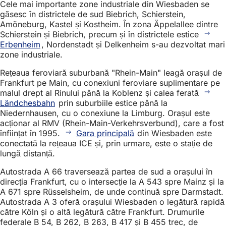
Cele mai importante zone industriale din Wiesbaden se
găsesc în districtele de sud Biebrich, Schierstein,
Amöneburg, Kastel și Kostheim. În zona Äppelallee dintre
Schierstein și Biebrich, precum și în districtele estice
Erbenheim
, Nordenstadt și Delkenheim s-au dezvoltat mari
zone industriale.
Rețeaua feroviară suburbană "Rhein-Main" leagă orașul de
Frankfurt pe Main, cu conexiuni feroviare suplimentare pe
malul drept al Rinului până la Koblenz și calea ferată
Ländchesbahn
prin suburbiile estice până la
Niedernhausen, cu o conexiune la Limburg. Orașul este
acționar al RMV (Rhein-Main-Verkehrsverbund), care a fost
înființat în 1995.
Gara principală
din Wiesbaden este
conectată la rețeaua ICE și, prin urmare, este o stație de
lungă distanță.
Autostrada A 66 traversează partea de sud a orașului în
direcția Frankfurt, cu o intersecție la A 543 spre Mainz și la
A 671 spre Rüsselsheim, de unde continuă spre Darmstadt.
Autostrada A 3 oferă orașului Wiesbaden o legătură rapidă
către Köln și o altă legătură către Frankfurt. Drumurile
federale B 54, B 262, B 263, B 417 și B 455 trec, de