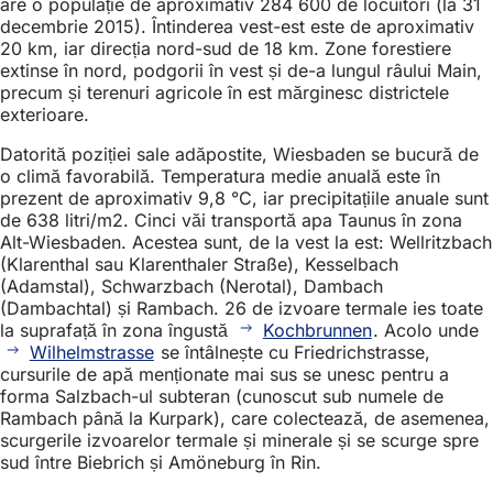
are o populație de aproximativ 284 600 de locuitori (la 31
decembrie 2015). Întinderea vest-est este de aproximativ
20 km, iar direcția nord-sud de 18 km. Zone forestiere
extinse în nord, podgorii în vest și de-a lungul râului Main,
precum și terenuri agricole în est mărginesc districtele
exterioare.
Datorită poziției sale adăpostite, Wiesbaden se bucură de
o climă favorabilă. Temperatura medie anuală este în
prezent de aproximativ 9,8 °C, iar precipitațiile anuale sunt
de 638 litri/m2. Cinci văi transportă apa Taunus în zona
Alt-Wiesbaden. Acestea sunt, de la vest la est: Wellritzbach
(Klarenthal sau Klarenthaler Straße), Kesselbach
(Adamstal), Schwarzbach (Nerotal), Dambach
(Dambachtal) și Rambach. 26 de izvoare termale ies toate
la suprafață în zona îngustă
Kochbrunnen
. Acolo unde
Wilhelmstrasse
se întâlnește cu Friedrichstrasse,
cursurile de apă menționate mai sus se unesc pentru a
forma Salzbach-ul subteran (cunoscut sub numele de
Rambach până la Kurpark), care colectează, de asemenea,
scurgerile izvoarelor termale și minerale și se scurge spre
sud între Biebrich și Amöneburg în Rin.