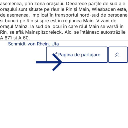
asemenea, prin zona orașului. Deoarece părțile de sud ale
orașului sunt situate pe râurile Rin și Main, Wiesbaden este,
de asemenea, implicat în transportul nord-sud de persoane
și bunuri pe Rin și spre est în regiunea Main. Vizavi de
orașul Mainz, la sud de locul în care râul Main se varsă în
Rin, se află Mainspitzdreieck. Aici se întâlnesc autostrăzile
A 671 și A 60.
Schmidt-von Rhein, Uta
Pagina de partajare
Zona
Acces rapid
piciorului
Toate serviciile
Calendar de evenimente
Biroul pentru cetățeni
Feedback privind site-ul web
Aspecte juridice
Setări de protecție a datelor