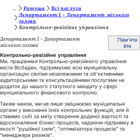
Т
Ратуша
Всі послуги
Перейти до змісту
Департамент I - Департамент міського
и
голови
Контрольно-ревізійне управління
т
у
Департамент I - Департамент
Пам'ята
міського голови
йте
т
Контрольно-ревізійне управління
:
Ми, працівники Контрольно-ревізійного управління
міста Вісбаден, підтримуємо всю муніципальну
організацію своїми незалежними та об'єктивними
аудиторськими та консультаційними послугами на
додаток до нашого статутного мандату у сфері
муніципального фінансового контролю.
Таким чином, ми не лише зміцнюємо муніципальні
органи у виконанні їхніх контрольних функцій, але й
ставимо собі за мету створення доданої вартості та
вдосконалення бізнес-процесів, надаючи підтримку в
якості "рушійної сили", "оптимізатора процесів" та
"менеджера ризиків".