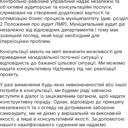
Контрольно-ревізійне управління надає незалежні та
об'єктивні аудиторські та консультаційні послуги,
спрямовані на створення додаткової вартості та
оптимізацію бізнес-процесів муніципалітету (див. розділ
2 Положення про аудит ЛМР). Муніципальний аудит діє
незалежно від відповідних департаментів і тому має
зовнішній погляд, який іноді необхідний для
(пере)оцінки проблем.
Консультації мають на меті визначити можливості для
приведення незадовільної поточної ситуації у
відповідність до бажаної цільової ситуації. Ми можемо
надати консультативну підтримку під час реалізації
проекту.
У разі виникнення будь-яких невизначеностей або іншої
потреби в консультації, ми будемо раді завчасно
вступити в діалог із зацікавленим органом, щоб надати
конструктивну пораду. Однак, відповідно до принципу
незалежності та з огляду на дотримання заборони
самоаудиту, ми не діємо у вирішальній чи виконавчій
якості, а лише в консультативній якості. За допомогою
нашого кваліфікованого судження ми надаємо