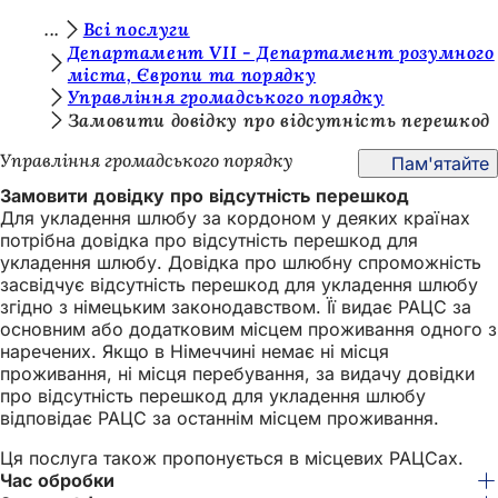
Т
Всі послуги
Перейти до змісту
Департамент VII - Департамент розумного
и
міста, Європи та порядку
Управління громадського порядку
т
Замовити довідку про відсутність перешкод
у
Управління громадського порядку
Пам'ятайте
т
Замовити довідку про відсутність перешкод
:
Для укладення шлюбу за кордоном у деяких країнах
потрібна довідка про відсутність перешкод для
укладення шлюбу. Довідка про шлюбну спроможність
засвідчує відсутність перешкод для укладення шлюбу
згідно з німецьким законодавством. Її видає РАЦС за
основним або додатковим місцем проживання одного з
наречених. Якщо в Німеччині немає ні місця
проживання, ні місця перебування, за видачу довідки
про відсутність перешкод для укладення шлюбу
відповідає РАЦС за останнім місцем проживання.
Ця послуга також пропонується в місцевих РАЦСах.
Час обробки