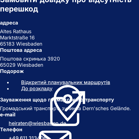
перешкод
адреса
Altes Rathaus
Marktstraße 16
65183 Wiesbaden
Поштова адреса
Поштова скринька 3920
65029 Wiesbaden
Подорож
Відкритий планувальник маршрутів
(
До розкладу
(
В
В
і
Зауваження щодо громадського транспорту
і
д
д
к
Громадський транспорт: зупинка Dern'sches Gelände.
к
р
e-mail
р
и
heiraten
wiesbaden
de
и
в
Телефон
в
а
+49 611 313406
а
є