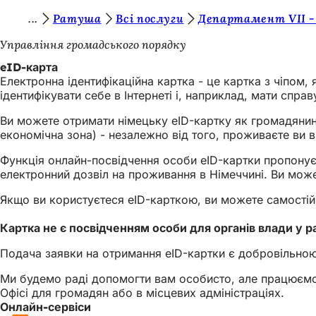
Т
Ратуша
Всі послуги
Департамент VII -
Перейти до змісту
и
Управління громадського порядку
т
eID-карта
Електронна ідентифікаційна картка - це картка з чіпом
у
ідентифікувати себе в Інтернеті і, наприклад, мати спр
т
Ви можете отримати німецьку eID-картку як громадянин
:
економічна зона) - незалежно від того, проживаєте ви в 
Функція онлайн-посвідчення особи eID-картки пропонує 
електронний дозвіл на проживання в Німеччині. Ви может
Якщо ви користуєтеся eID-карткою, ви можете самостійн
Картка не є посвідченням особи для органів влади у ра
Подача заявки на отримання eID-картки є добровільною
Ми будемо раді допомогти вам особисто, але працюємо
Офісі для громадян або в місцевих адміністраціях.
Онлайн-сервіси