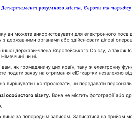
 Департамент розумного міста, Європи та порядку
, яку ви можете використовувати для електронного посв
аву з державними органами або здійснювати ділові операц
 іншої держави-члена Європейського Союзу, а також Ісл
Німеччині чи ні.
вам, як громадянину цих країн, таку ж електронну функ
е подати заяву на отримання eID-картки незалежно від то
о вирішувати і контролювати, чи передавати персональн
зі особистого візиту.
Вона не містить фотографії або др
.
 лише за попереднім записом. Записатися на прийом м