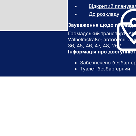
Відкритий планува
До розкладу
(
В
Зауваження щодо громадс
і
д
Громадський транспорт: Авто
к
Wilhelmstraße; автобусні лінії 
р
36, 45, 46, 47, 48, 262.
и
Інформація про доступніст
в
Забезпечено безбар'є
а
Туалет безбар'єрний
є
т
ь
с
я
в
н
и
о
подій
в
громадян
і
зв'язок на сайті
й
в