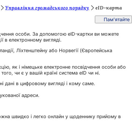
Управління громадського порядку
eID-карта
Пам'ятайте
ідчення особи. За допомогою eID-картки ви можете
ії в електронному вигляді.
андії, Ліхтенштейну або Норвегії (Європейська
цію, як і німецьке електронне посвідчення особи або
го, чи є у вашій країні система eID чи ні.
і дані в цифровому вигляді і кому саме.
укованої адреси.
ожна швидко і легко онлайн у щоденнику прийому в