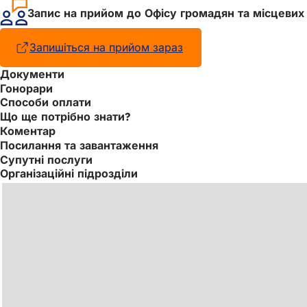
Запис на прийом до Офісу громадян та місцевих 
Запишіться на прийом зараз
(Відкривається
в
Документи
новій
Гонорари
вкладці)
Способи оплати
Що ще потрібно знати?
Коментар
Посилання та завантаження
Супутні послуги
Організаційні підрозділи