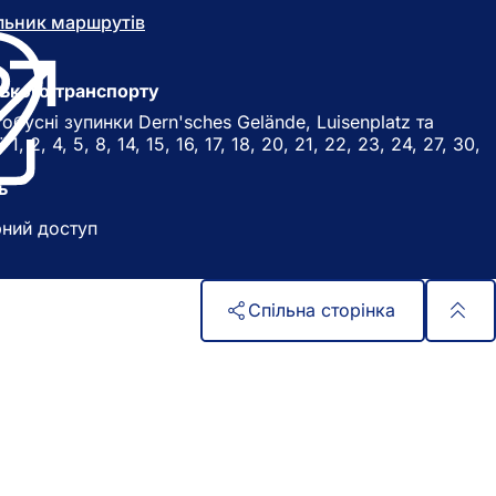
льник маршрутів
(
В
і
д
ького транспорту
к
бусні зупинки Dern'sches Gelände, Luisenplatz та
р
1, 2, 4, 5, 8, 14, 15, 16, 17, 18, 20, 21, 22, 23, 24, 27, 30,
и
в
ь
а
є
рний доступ
т
ь
с
я
Спільна сторінка
в
н
о
в
і
й
в
к