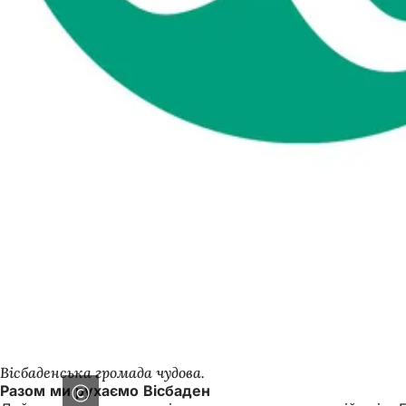
Вісбаденська громада чудова.
Разом ми рухаємо Вісбаден