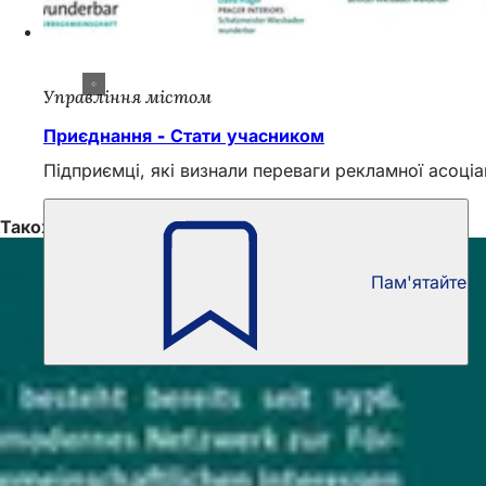
Управління містом
Приєднання - Стати учасником
Підприємці, які визнали переваги рекламної асоціа
Також цікаво
Пам'ятайте