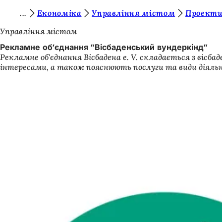
Т
Економіка
Управління містом
Проекти
Перейти до змісту
и
Управління містом
т
Рекламне об'єднання "Вісбаденський вундеркінд"
Рекламне об'єднання Вісбадена e. V. складається з вісб
у
інтересами, а також пояснюють послуги та види діяльно
т
: