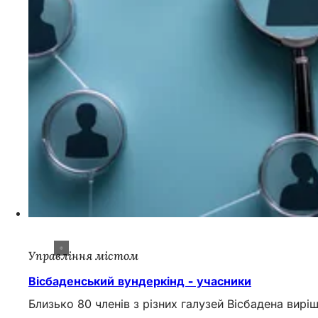
Управління містом
Вісбаденський вундеркінд - учасники
Близько 80 членів з різних галузей Вісбадена виріш