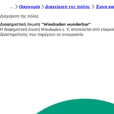
Β
Οικονομία
Διαχείριση της πόλης
Έργα και
Μετάβαση στο περιεχόμενο
ρ
Διαχείριση της πόλης
ί
Διαφημιστική ένωση "Wiesbaden wunderbar"
Η διαφημιστική ένωση Wiesbaden e. V. αποτελείται από εταιρείε
σ
δραστηριότητες που παρέχουν σε συνεργασία.
κ
ε
σ
τ
ε
ε
δ
ώ
: