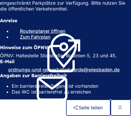
eingeschränkt Parkplätze zur Verfügung. Bitte nutzen Sie
die öffentlichen Verkehrsmittel.
Anreise
Routenplaner öffnen
(
Zum Fahrplan
(
Ö
Ö
f
Hinweise zum ÖPNV
f
f
f
n
ÖPNV: Haltestelle Stielstraße, Buslinien 5, 23 und 45.
n
e
E-Mail
e
t
ordnungs-und-gewerbebehoerde
wiesbaden
de
t
i
Angaben zur Barrierefreiheit
i
n
n
e
Ein barrierefreier Zugang ist vorhanden
e
i
Das WC ist barrierefrei zu erreichen
i
n
n
e
e
m
Seite teilen
m
n
n
e
Fußbereich
Schnellzugriff
e
u
Alle Dienstleistungen
u
e