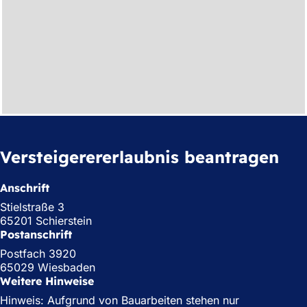
h
h
i
e
r
:
Versteigerererlaubnis beantragen
Anschrift
Stielstraße 3
65201 Schierstein
Postanschrift
Postfach 3920
65029 Wiesbaden
Weitere Hinweise
Hinweis: Aufgrund von Bauarbeiten stehen nur