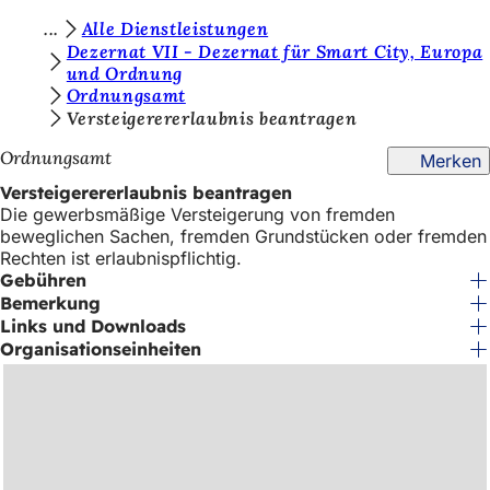
S
Alle Dienstleistungen
Inhalt anspringen
Dezernat VII - Dezernat für Smart City, Europa
i
und Ordnung
Ordnungsamt
e
Versteigerererlaubnis beantragen
b
Ordnungsamt
Merken
e
Versteigerererlaubnis beantragen
f
Die gewerbsmäßige Versteigerung von fremden
i
beweglichen Sachen, fremden Grundstücken oder fremden
Rechten ist erlaubnispflichtig.
n
Gebühren
d
Bemerkung
Links und Downloads
e
Organisationseinheiten
n
s
i
c