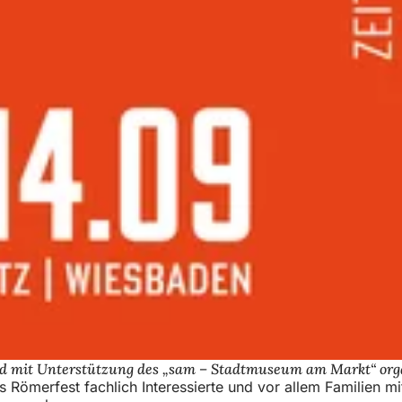
 mit Unterstützung des „sam – Stadtmuseum am Markt“ orga
 Römerfest fachlich Interessierte und vor allem Familien m