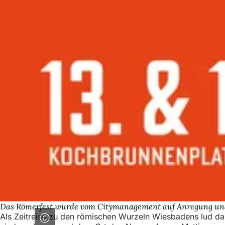
Das Römerfest wurde vom Citymanagement auf Anregung und
Als Zeitreise zu den römischen Wurzeln Wiesbadens lud das