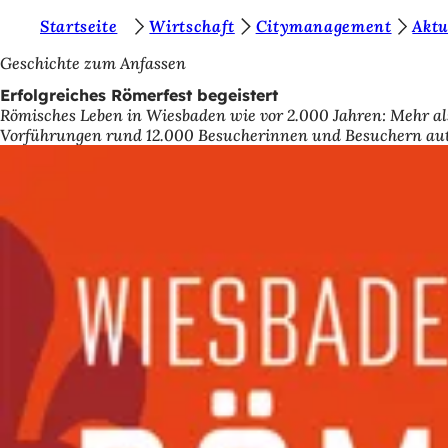
S
Startseite
Wirtschaft
Citymanagement
Aktu
Inhalt anspringen
i
Geschichte zum Anfassen
e
Erfolgreiches Römerfest begeistert
Römisches Leben in Wiesbaden wie vor 2.000 Jahren: Mehr a
b
Vorführungen rund 12.000 Besucherinnen und Besuchern auth
e
f
i
n
d
e
n
s
i
c