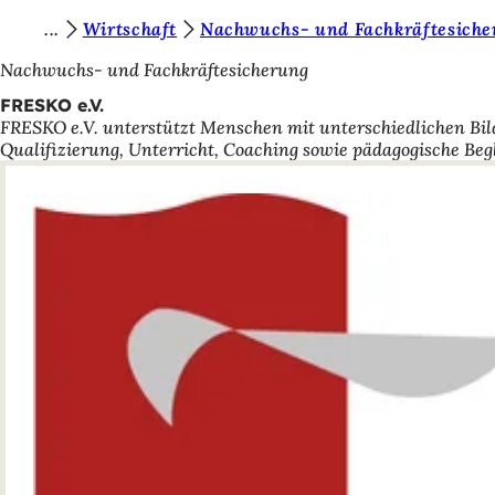
S
Wirtschaft
Nachwuchs- und Fachkräftesiche
Inhalt anspringen
i
Nachwuchs- und Fachkräftesicherung
e
FRESKO e.V.
FRESKO e.V. unterstützt Menschen mit unterschiedlichen Bild
b
Qualifizierung, Unterricht, Coaching sowie pädagogische Beg
e
f
i
n
d
e
n
s
i
c