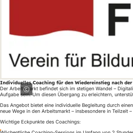
h
h
i
e
r
:
Individuelles Coaching für den Wiedereinstieg nach der
Der Arbeitsmarkt befindet sich im stetigen Wandel – Digit
Aufgabe sein. Um diesen Übergang zu erleichtern, unterstüt
Das Angebot bietet eine individuelle Begleitung durch ein
neue Wege in den Arbeitsmarkt – insbesondere in Teilzeit –
Wichtige Eckpunkte des Coachings:
Wöchentliche Coaching-Sessions im Umfang von 2 Stunde