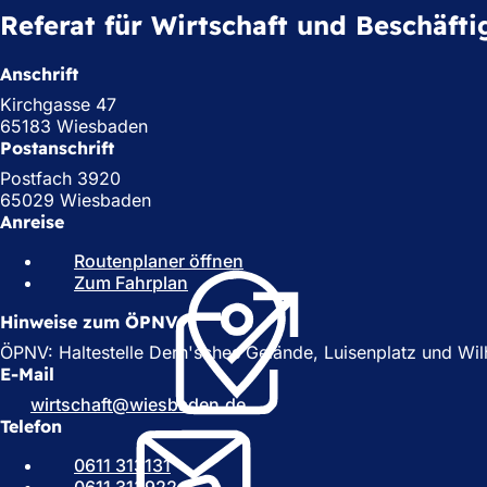
Referat für Wirtschaft und Beschäft
Anschrift
Kirchgasse 47
65183 Wiesbaden
Postanschrift
Postfach 3920
65029 Wiesbaden
Anreise
Routenplaner öffnen
(
Zum Fahrplan
(
Ö
Ö
f
Hinweise zum ÖPNV
f
f
f
n
ÖPNV: Haltestelle Dern'sches Gelände, Luisenplatz und Wilhel
n
e
E-Mail
e
t
wirtschaft
wiesbaden
de
t
i
Telefon
i
n
n
e
0611 313131
e
i
0611 313922