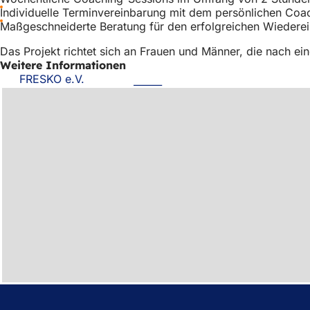
Individuelle Terminvereinbarung mit dem persönlichen Coa
Maßgeschneiderte Beratung für den erfolgreichen Wiederei
Das Projekt richtet sich an Frauen und Männer, die nach ei
Weitere Informationen
FRESKO e.V.
(Öffnet
in
einem
neuen
Tab)