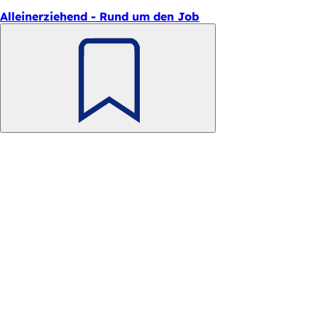
Alleinerziehend - Rund um den Job
Merken
Fußbereich
Schnellzugriff
Alle Dienstleistungen
Veranstaltungs­kalender
Bürgerbüro
Feedback zur Webseite