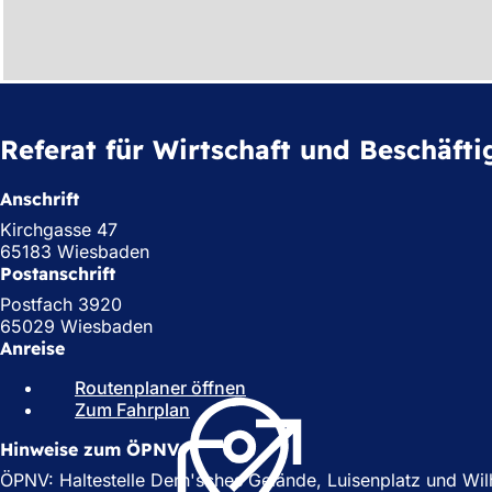
Referat für Wirtschaft und Beschäft
Anschrift
Kirchgasse 47
65183 Wiesbaden
Postanschrift
Postfach 3920
65029 Wiesbaden
Anreise
Routenplaner öffnen
(
Zum Fahrplan
(
Ö
Ö
f
Hinweise zum ÖPNV
f
f
f
n
ÖPNV: Haltestelle Dern'sches Gelände, Luisenplatz und Wilhel