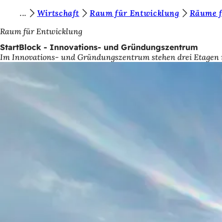
S
Wirtschaft
Raum für Entwicklung
Räume 
Inhalt anspringen
i
Raum für Entwicklung
e
StartBlock - Innovations- und Gründungszentrum
Im Innovations- und Gründungszentrum stehen drei Etagen m
b
e
f
i
n
d
e
n
s
i
c