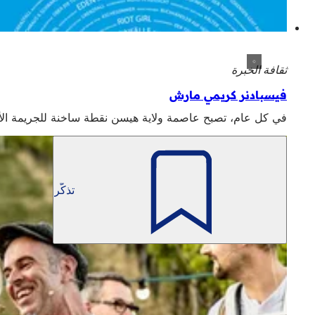
ثقافة الخبرة
فيسبادنر كريمي مارش
في كل عام، تصبح عاصمة ولاية هيسن نقطة ساخنة للجريمة الأدبية خلال "فيسبادنر كريمي مارز". في 
تذكّر