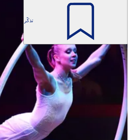
تذكّر