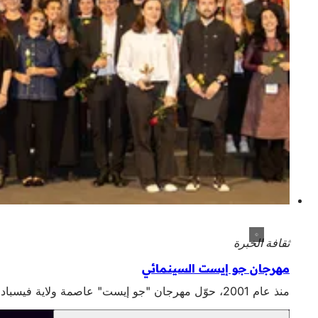
ثقافة الخبرة
مهرجان جو إيست السينمائي
منذ عام 2001، حوّل مهرجان "جو إيست" عاصمة ولاية فيسبادن إلى أحد أهم الأماكن الدولية للسينما من وسط وشرق أوروبا في أبريل.