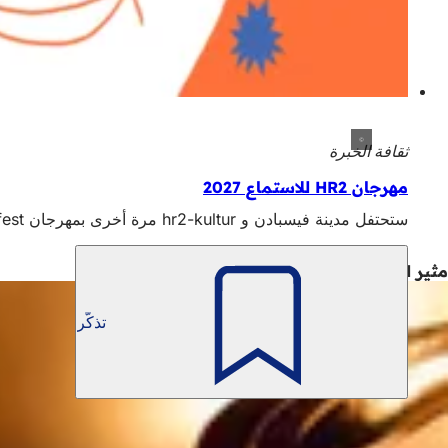
ثقافة الخبرة
مهرجان HR2 للاستماع 2027
ستحتفل مدينة فيسبادن و hr2-kultur مرة أخرى بمهرجان hr2-Hörfest مع جمهورها في الفترة من 25 إلى 31 يناير 2027 ببرنامج رائع.
مثير للاهتمام أيضاً
تذكّر