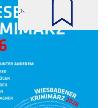
تذكّر