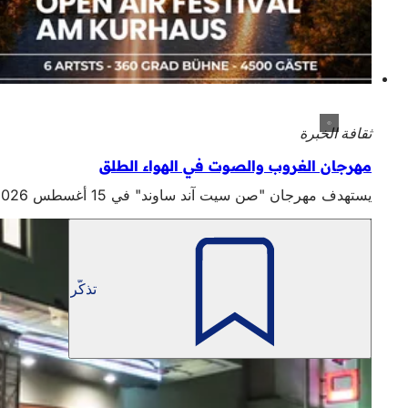
ثقافة الخبرة
مهرجان الغروب والصوت في الهواء الطلق
يستهدف مهرجان "صن سيت آند ساوند" في 15 أغسطس 2026 كل من لا يرغبون في الاستماع إلى الموسيقى الإلكترونية فحسب، بل أيضاً في تجربة هذه الموسيقى: قرب من الفنان وإنتاج عالي الجودة وذوق المهرجان الدولي.
تذكّر