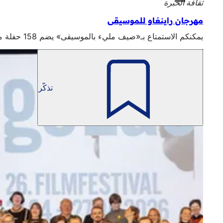
ثقافة الخبرة
مهرجان راينغاو للموسيقى
يمكنكم الاستمتاع بـ«صيف مليء بالموسيقى» يضم 158 حفلة موسيقية في 26 مكانًا في فيسبادن ومنطقة راينغاو حتى 5 سبتمبر.
تذكّر