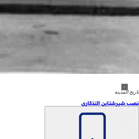
تاريخ المدينة
نصب شيرشتاين التذكاري
تذكّر