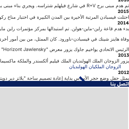
تم هدم مبنى برج R+V في شارع فيلهلم شتراسه. ويجري بناء مبنى برج جديد في كوريك.
2015
احتلت فيسبادن المرتبة الأخيرة بين المدن الكبيرة في اختبار مناخ ركوب الدراجات الرئيسي الذي أجراه الاتحاد
2014
بدء هدم قاعة راين-ماين-هولن. تم استبدالها بمركز مؤتمرات راين ماين ال
وفاة هاينز شينك في فيسبادن-ناورود. كان الممثل، من بين أمور أخرى، مقدم البرنامج الترف
الرئيس الاتحادي يواخيم جاوك يزور معرض "Horizont Jawlensky" في متحف فيسبادن أثناء جولته في ولاية هيسن.
2013
يزور الزوجان الملك الهولنديان الملك فيليم ألكسندر والملكة ماكسيما 
الزوجان الملكيان الهولنديان
2012
يمثل حفل وضع حجر الأساس بداية إعادة تصميم ساحة "بلاتز دير دويتشن 
اتصل بنا