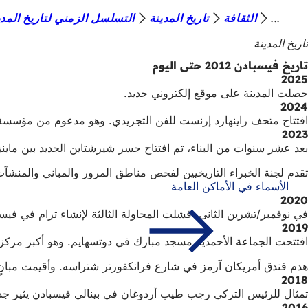
أ
الثقافة
تاريخ المدينة
التسلسل الزمني لتاريخ المدي
الانتقال إلى المحتوى
ن
تاريخ المدينة
ت
تاريخ فيسبادن 2012 حتى اليوم
2025
ه
حصلت المدينة على موقع إلكتروني جديد.
ن
2024
افتتاح متحف راينهارد إرنست للفن التجريدي. وهو مدعوم من مؤسسة را
ا
2023
بعد عشر سنوات من البناء، تم افتتاح جسر شيرشتاين الجديد بين ماين
تقدم لجنة الخبراء التاريخيين لفحص مناطق المرور والمباني والمنشآت التي تحمل أسماء أشخاص في 
الأسماء في الأماكن العامة
2020
في نوفمبر/تشرين الثاني، فشلت المحاولة الثالثة لإنشاء ترام في فيسبادن في استفتاء
2019
افتتحت الجماعة الأحمدية مسجد مبارك في دوتسهايم. وهو أكبر مركز صل
هدم فندق أمريكان آرمز في شارع فرانكفورتر شتراسه. وأقيمت مبانٍ
2018
تمثال للرئيس التركي رجب طيب أردوغان في بينالي فيسبادن يثير جدلاً
2016