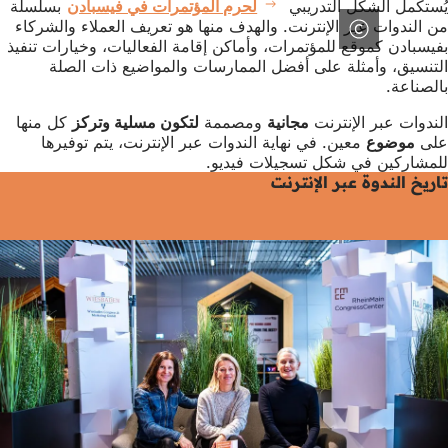
يُستكمل الشكل التدريبي
لحرم المؤتمرات في فيسبادن
بسلسلة
من الندوات عبر الإنترنت. والهدف منها هو تعريف العملاء والشركاء
بفيسبادن كموقع للمؤتمرات، وأماكن إقامة الفعاليات، وخيارات تنفيذ
التنسيق، وأمثلة على أفضل الممارسات والمواضيع ذات الصلة
بالصناعة.
الندوات عبر الإنترنت
مجانية
ومصممة
لتكون مسلية
وتركز
كل منها
على
موضوع
معين. في نهاية الندوات عبر الإنترنت، يتم توفيرها
للمشاركين في شكل تسجيلات فيديو.
تاريخ الندوة عبر الإنترنت