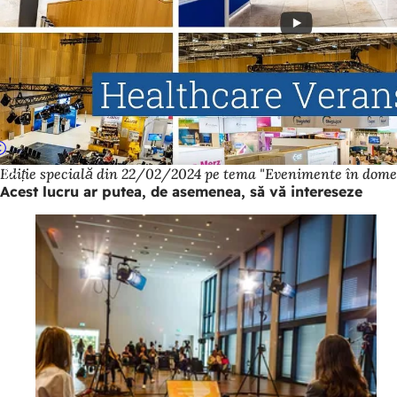
Ediție specială din 22/02/2024 pe tema "Evenimente în dome
Acest lucru ar putea, de asemenea, să vă intereseze