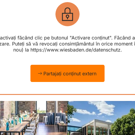
l activați făcând clic pe butonul "Activare conținut". Făcând 
are. Puteți să vă revocați consimțământul în orice moment în 
nou) la https://www.wiesbaden.de/datenschutz.
Partajați conținut extern