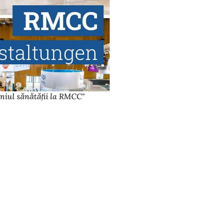
niul sănătății la RMCC"