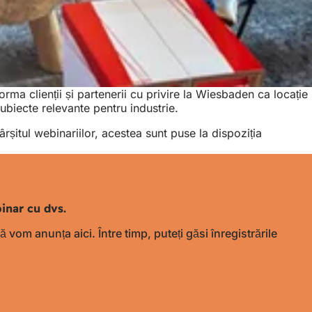
rma clienții și partenerii cu privire la Wiesbaden ca locație
ubiecte relevante pentru industrie.
fârșitul webinariilor, acestea sunt puse la dispoziția
inar cu dvs.
 vom anunța aici. Între timp, puteți găsi înregistrările