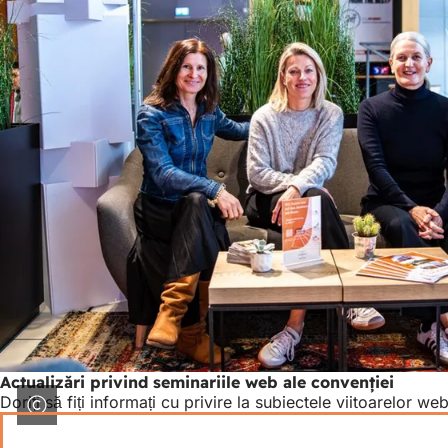
Actualizări privind seminariile web ale convenției
Doriți să fiți informați cu privire la subiectele viitoarelor web