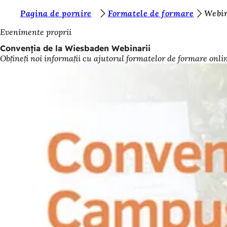
S
Pagina de pornire
Formatele de formare
Webin
Salt la conținut
u
Evenimente proprii
n
Convenția de la Wiesbaden Webinarii
Obțineți noi informații cu ajutorul formatelor de formare onli
t
e
ț
i
a
i
c
i
: