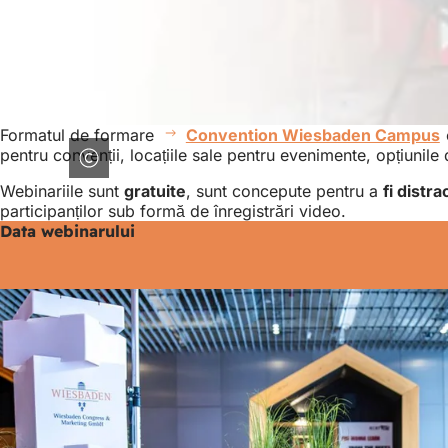
Formatul de formare
Convention Wiesbaden Campus
pentru convenții, locațiile sale pentru evenimente, opțiunil
Webinariile sunt
gratuite
, sunt concepute pentru a
fi distr
participanților sub formă de înregistrări video.
Data webinarului