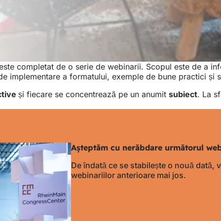
este completat de o serie de webinarii. Scopul este de a info
e de implementare a formatului, exemple de bune practici și s
active
și fiecare se concentrează pe un anumit
subiect
. La s
Așteptăm cu nerăbdare următorul web
De îndată ce se stabilește o nouă dată, vă
webinariilor anterioare mai jos.