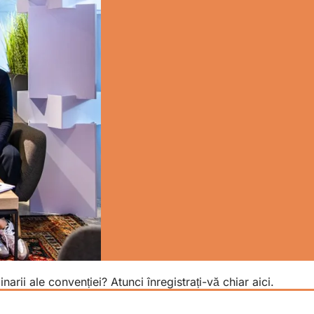
inarii ale convenției? Atunci înregistrați-vă chiar aici.