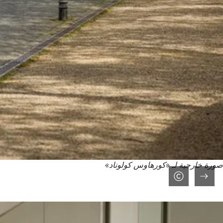
صورة خارجية لـ «كورهاوس كولوناد»