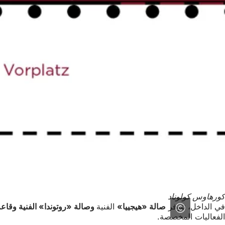
كورهاوس كولوناد
في الداخل، تتوفر
صالة «هيجييا»
الفنية
وصالة «روتوندا» الفنية وقاعة
الفعاليات المخصصة.