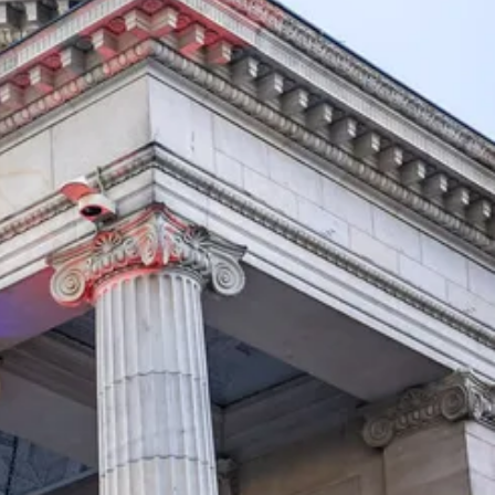
د
ة
ة
)
)