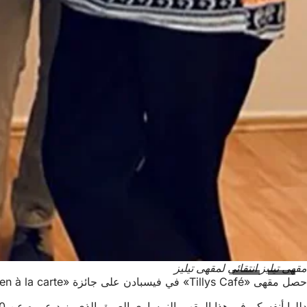
مقهى تيليز انتقائي لمقهى تيليز
حصل مقهى «Tillys Café» في فيسبادن على جائزة «Hessen à la carte» وحصل على لافتة «Hessen à la carte» ذات اللونين الأحمر والأبيض.
دللوا أنفسكم في هذا المقهى النمساوي العريق الذي يزيد عمره عن 130 عامًا، والذي نقله مالكاه الجدد هايدي ستوكهاوزن وتوبياس شوتزه إلى القرن الحادي والعشرين. ويزود المقهى بالحلويات الرائعة التي يصنعها خبير الحلويات مايكل فالز.