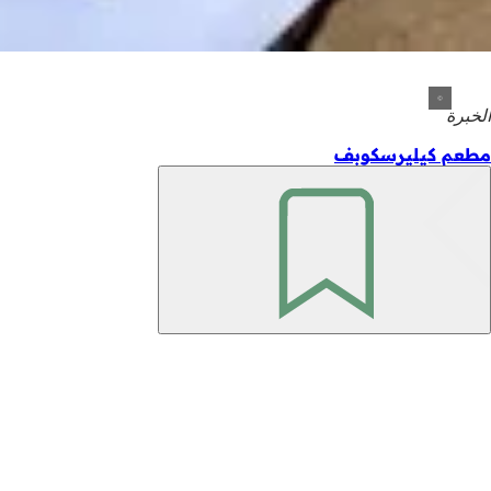
الخبرة
مطعم كيليرسكوبف
تذكّر
منطقة
القدم