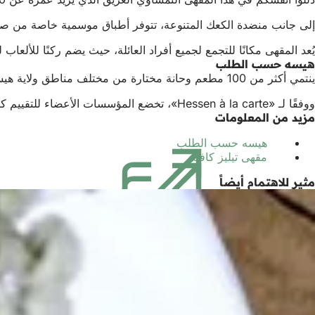
إلى جانب منضدة الكعك المتنوعة، تتوفر أطباق موسمية خاصة من صنع ا
يُعد المقهى مكانًا للتجمع لجميع أفراد العائلة، حيث يضم ركنًا للألعاب
هيسه حسب الطلب
ينتمي أكثر من 100 مطعم وحانة مختارة من مختلف مناطق ولاية هيسن إلى مبادرة «Hessen à la carte»، وهي أقدم جمعية إقليمية للجودة في ألمانيا. ويمكن التعرف على المؤسسات الأعضاء من خلال لافتة «Hessen à la carte» ذات اللونين الأحمر والأبيض.
ووفقًا لـ «Hessen à la carte»، تخضع المؤسسات الأعضاء للتقييم كل ثلاث سنوات بناءً على قائمة معايير مكونة من 10 نقاط. ويُؤخذ في الاعتبار، من بين أمور أخرى، الطابع الإقليمي والتقاليد والابتكار والأصالة، بالإضافة إلى معايير جودة أخرى محددة.
مزيد من المعلومات
هيسه حسب الطلب
(يفتح
مقهى تيليز كافيه
(يفتح
في
في
علامة
مثير للاهتمام أيضاً
علامة
تبويب
تبويب
جديدة)
جديدة)