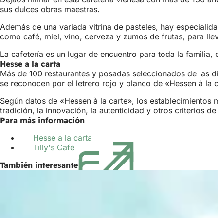
sus dulces obras maestras.
Además de una variada vitrina de pasteles, hay especialid
como café, miel, vino, cerveza y zumos de frutas, para llev
La cafetería es un lugar de encuentro para toda la familia,
Hesse a la carta
Más de 100 restaurantes y posadas seleccionados de las di
se reconocen por el letrero rojo y blanco de «Hessen à la c
Según datos de «Hessen à la carte», los establecimientos m
tradición, la innovación, la autenticidad y otros criterios d
Para más información
Hesse a la carta
(Se
Tilly's Café
(Se
abre
abre
en
También interesante
en
una
una
nueva
nueva
pestaña)
pestaña)