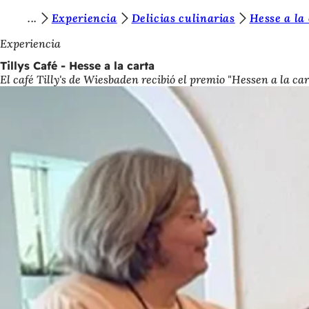
E
Experiencia
Delicias culinarias
Hesse a la
Saltar al contenido
s
Experiencia
t
Tillys Café - Hesse a la carta
El café Tilly's de Wiesbaden recibió el premio "Hessen a la cart
á
s
a
q
u
í
: