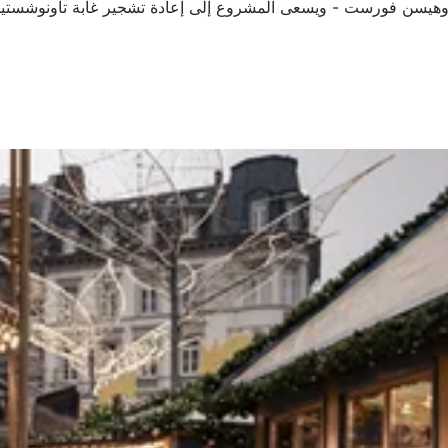
ن وبلدة تاونوشستين وهيسن فورست - ويسعى المشروع إلى إعادة تشجير غابة 