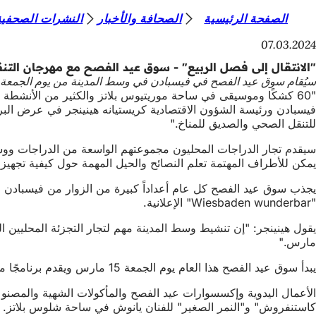
أ
الصفحة الرئيسية
الصحافة والأخبار
النشرات الصحفية
الانتقال إلى المحتوى
ن
07.03.2024
ت
"الانتقال إلى فصل الربيع" - سوق عيد الفصح مع مهرجان التنق
سيُقام سوق عيد الفصح في فيسبادن في وسط المدينة من يوم الجمعة 15 مارس إلى الأحد 17 مارس. في منطقة المشاة، ستُقام مرة أخرى الفنون والحرف اليدوية والمأكولات الشهية والكثير من وسائل الترفيه في منطقة المشاة - بالإضافة إلى مهرجان التنقل لأول مر
ه
"60 كشكًا وموسيقى في ساحة موريتيوس بلاتز والكثير من الأنشطة
ن
للتنقل الصحي والصديق للمناخ."
ا
يمكن للأطراف المهتمة تعلم النصائح والحيل المهمة حول كيفية تجهي
يجذب سوق عيد الفصح كل عام أعداداً كبيرة من الزوار من فيسبادن و
"Wiesbaden wunderbar" الإعلانية.
مارس."
يبدأ سوق عيد الفصح هذا العام يوم الجمعة 15 مارس ويقدم برنامجًا متنوعًا لجميع أفراد الأسرة في منطقة المشاة - من راينشتراسه إلى ماركتشتراسه - حتى يوم الأحد.
الأعمال اليدوية وإكسسوارات عيد الفصح والمأكولات الشهية والمصنو
كاستنفروش" و"النمر الصغير" للفنان يانوش في ساحة شلوس بلاتز.