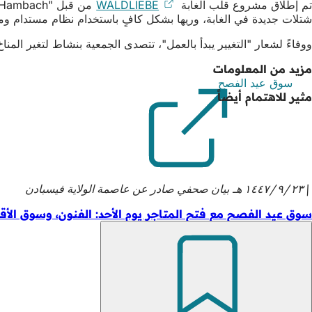
تم إطلاق مشروع قلب الغابة
WALDLIEBE
(يفتح
في
شتلات جديدة في الغابة، وريها بشكل كافٍ باستخدام نظام مستدام ومتط
علامة
ووفاءً لشعار "التغيير يبدأ بالعمل"، تتصدى الجمعية بنشاط لتغير المناخ
تبويب
جديدة)
مزيد من المعلومات
سوق عيد الفصح
(يفتح
مثير للاهتمام أيضاً
في
علامة
تبويب
جديدة)
٢٣‏/٩‏/١٤٤٧ هـ
بيان صحفي صادر عن عاصمة الولاية فيسبادن
سوق عيد الفصح مع فتح المتاجر يوم الأحد: الفنون، وسوق الأق
تذكّر