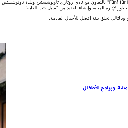
من قبل "Fünf für Hambach" بالتعاون مع نادي روتاري تاونوشستي
ور لإدارة المياه، وإنشاء العديد من "سبل حب الغابة".
 وبالتالي تخلق بيئة أفضل للأجيال القادمة.
مشة، وبرامج للأطفال