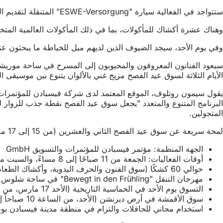
ستتواجد في الفعالية سيارة "ESWE-Versorgung" المتنقلة لتقديم المشورة في مجال الطاقة لتقديم معلومات عن أحدث اتجاهات الطاقة.
وهناك عشرة أكشاك للمأكولات، بما في ذلك المأكولات العالمية المتخ
وفي يوم الأحد، سيجد الضيوف الذين لديهم ميل للخياطة ما يبحثون عنه في سوق الأقمشة الكبير في أرض ديرنشن: من الساعة 10 صب
الأيام الثلاثة لسوق عيد الفصح مزيج غني بالألوان يتنوع بين موسيقى ا
البرنامج المتنوع والمتعدد "يجعل سوق عيد الفصح نقطة جذب للزوار 
المتجولين.
لمحة سريعة عن سوق عيد الفصح الثاني والعشرين (من 15 إلى 17 مارس):
الجهة المنظمة: مؤتمر فيسبادن للمؤتمرات والتسويق GmbH
أوقات الفعاليات: الجمعة من 11 صباحًا إلى 8 مساءً، والسبت من 10 صباحًا إلى 8 مساءً، والأحد من 10 صباحًا إلى 6 مساءً.
حوالي 60 كشكًا (سوق الفنون والحرف اليدوية، وأكشاك الطعام والنبيذ، ودوارات الأطفال)
مهرجان التنقل "Bewegt in den Frühling" في ساحة شلوس بلاتز (السبت من الساعة 10 صباحًا إلى 8 مساءً، والأحد من الساعة 10 صباحًا إلى 6 مساءً)
التسوق يوم الأحد في الخماسية التاريخية (الأحد 17 مارس، من الساعة 1 ظهراً إلى 6 مساءً)
سوق الأقمشة في أرض ديرنشن (الأحد، من الساعة 10 صباحاً إلى 6 مساءً)
استخدام مجاني للحافلات والترام في منطقة مدينة فيسبادن يوم الأحد 