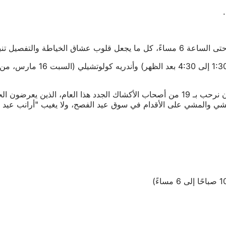
يقول سيمون روتلوف، الموقع المعتمد لدى شركة فيسبادن للمؤتمرات والتسويق GmbH (WICM)، التي تنظم سوق عيد الفصح: "يسعدنا 
لمشي والمشي على الأقدام في سوق عيد الفصح، ولا يغيب "أرانب عيد