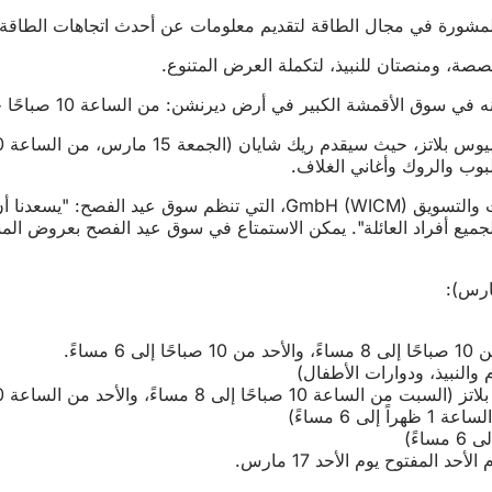
صصة، ومنصتان للنبيذ، لتكملة العرض المتنوع.
احًا حتى الساعة 6 مساءً، كل ما يجعل قلوب عشاق الخياطة والتفصيل تنبض بسرعة كبيرة سيكون معروضًا هنا.
لبوب والروك وأغاني الغلاف.
لجميع أفراد العائلة". يمكن الاستمتاع في سوق عيد الفصح بعروض ا
المفتوح يوم الأحد 17 مارس.