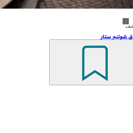
شف
 شوتنج ستار
تذكّر