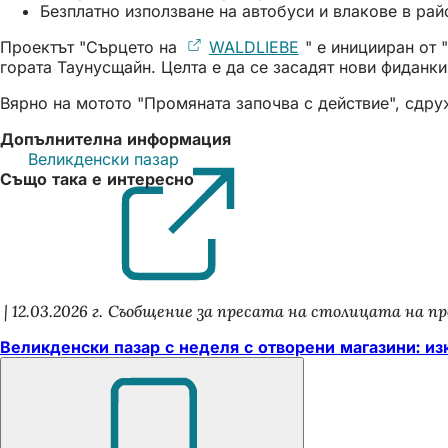
Безплатно използване на автобуси и влакове в рай
Проектът "Сърцето на
WALDLIEBE
(Отваря
" е иницииран от 
гората Таунусщайн. Целта е да се засадят нови фиданки
се
в
Вярно на мотото "Промяната започва с действие", сдру
нов
раздел)
Допълнителна информация
Великденски пазар
(Отваря
Също така е интересно
се
в
нов
раздел)
12.03.2026 г.
Съобщение за пресата на столицата на пр
Великденски пазар с неделя с отворени магазини: изк
Не