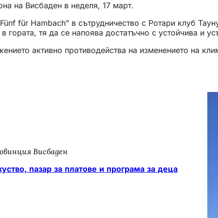
она на Висбаден в неделя, 17 март.
"Fünf für Hambach" в сътрудничество с Ротари клуб Тау
 в гората, тя да се напоява достатъчно с устойчива и у
жението активно противодейства на изменението на кли
овинция Висбаден
уство, пазар за платове и програма за деца