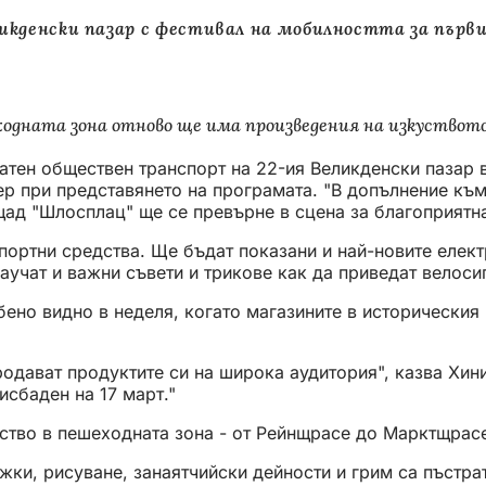
икденски пазар с фестивал на мобилността за първ
ешеходната зона отново ще има произведения на изкуство
латен обществен транспорт на 22-ия Великденски пазар 
р при представянето на програмата. "В допълнение към
щад "Шлосплац" ще се превърне в сцена за благоприятн
ортни средства. Ще бъдат показани и най-новите елект
аучат и важни съвети и трикове как да приведат велоси
но видно в неделя, когато магазините в историческия п
продават продуктите си на широка аудитория", казва Хи
исбаден на 17 март."
йство в пешеходната зона - от Рейнщрасе до Марктщрас
ки, рисуване, занаятчийски дейности и грим са пъстрат