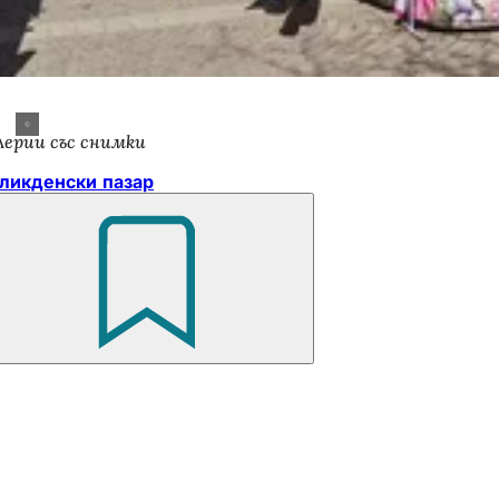
лерии със снимки
ликденски пазар
Не
забравяйте