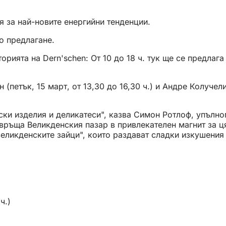
 за най-новите енергийни тенденции.
о предлагане.
орията на Dern'schen: От 10 до 18 ч. тук ще се предлаг
етък, 15 март, от 13,30 до 16,30 ч.) и Андре Колучели 
йски изделия и деликатеси", казва Симон Ротлоф, упълн
ръща Великденския пазар в привлекателен магнит за ця
"великденските зайци", които раздават сладки изкушения
ч.)