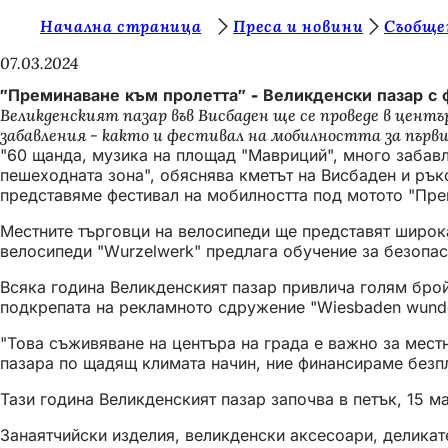
В
Начална страница
Преса и новини
Съобще
Преминаване към съдържанието
и
07.03.2024
е
"Преминаване към пролетта" - Великденски пазар с 
Великденският пазар във Висбаден ще се проведе в центъ
с
забавления - както и фестивал на мобилността за първи
т
"60 щанда, музика на площад "Мавриций", много забавл
пешеходната зона", обяснява кметът на Висбаден и рък
е
представяме фестивал на мобилността под мотото "Прем
т
Местните търговци на велосипеди ще представят широка
у
велосипеди "Wurzelwerk" предлага обучение за безопас
к
Всяка година Великденският пазар привлича голям брой 
:
подкрепата на рекламното сдружение "Wiesbaden wunde
"Това съживяване на центъра на града е важно за мест
пазара по щадящ климата начин, ние финансираме безпл
Тази година Великденският пазар започва в петък, 15 
Занаятчийски изделия, великденски аксесоари, деликате