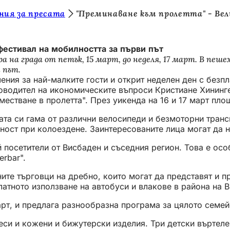
ния за пресата
"Преминаване към пролетта" - Вел
фестивал на мобилността за първи път
ра на града от петък, 15 март, до неделя, 17 март. В п
 път.
ения за най-малките гости и открит неделен ден с безп
оводител на икономическите въпроси Кристиане Хининге
естване в пролетта". През уикенда на 16 и 17 март пло
та си гама от различни велосипеди и безмоторни трансп
ност при колоездене. Заинтересованите лица могат да н
посетители от Висбаден и съседния регион. Това е особе
rbar".
ните търговци на дребно, които могат да представят и 
атното използване на автобуси и влакове в района на В
март, и предлага разнообразна програма за цялото семе
си и кожени и бижутерски изделия. Три детски въртележ