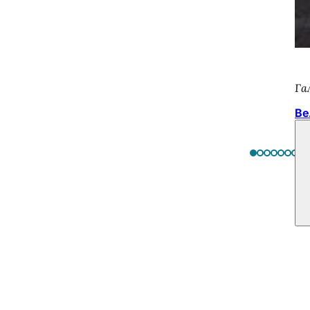
Га
Ве
ss & Marketing GmbH
611 1729-100
icm
de