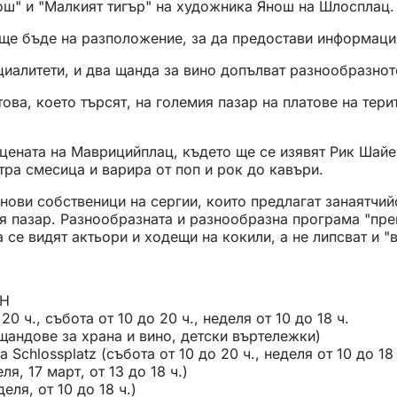
ош" и "Малкият тигър" на художника Янош на Шлосплац.
ще бъде на разположение, за да предостави информация
иалитети, и два щанда за вино допълват разнообразнот
ва, което търсят, на големия пазар на платове на терит
ената на Маврицийплац, където ще се изявят Рик Шайен (п
тра смесица и варира от поп и рок до кавъри.
 нови собственици на сергии, които предлагат занаятчи
 пазар. Разнообразната и разнообразна програма "прев
 се видят актьори и ходещи на кокили, а не липсват и 
bH
0 ч., събота от 10 до 20 ч., неделя от 10 до 18 ч.
 щандове за храна и вино, детски въртележки)
 Schlossplatz (събота от 10 до 20 ч., неделя от 10 до 18 
, 17 март, от 13 до 18 ч.)
еля, от 10 до 18 ч.)