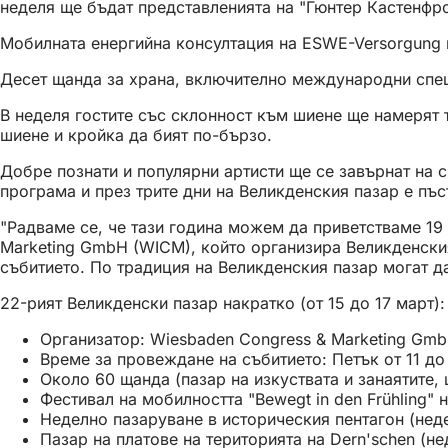
неделя ще бъдат представленията на "Гюнтер Кастенфр
Мобилната енергийна консултация на ESWE-Versorgung 
Десет щанда за храна, включително международни спец
В неделя гостите със склонност към шиене ще намерят то
шиене и кройка да бият по-бързо.
Добре познати и популярни артисти ще се завърнат на сц
програма и през трите дни на Великденския пазар е пъс
"Радваме се, че тази година можем да приветстваме 19
Marketing GmbH (WICM), който организира Великденския
събитието. По традиция на Великденския пазар могат да
22-рият Великденски пазар накратко (от 15 до 17 март):
Организатор: Wiesbaden Congress & Marketing Gm
Време за провеждане на събитието: Петък от 11 до 2
Около 60 щанда (пазар на изкуствата и занаятите,
Фестивал на мобилността "Bewegt in den Frühling" на
Неделно пазаруване в историческия пентагон (неделя
Пазар на платове на територията на Dern'schen (нед