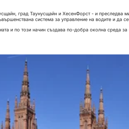
нусщайн, град Таунусщайн и ХесенФорст - и преследва м
съвършенствана система за управление на водите и да с
мата и по този начин създава по-добра околна среда за