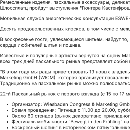
Ремесленные изделия, пасхальные аксессуары, деликат
Шлоссплатц пройдут выступления "Гюнтера Кастенфрош
Мобильная служба энергетических консультаций ESWE-V
Десять продовольственных киосков, в том числе с ме
В воскресенье гости, увлекающиеся шитьем, найдут то, 
сердца любителей шитья и пошива.
Известные и популярные артисты вернутся на сцену Мавр
всех трех дней пасхального рынка представляет собой 
"В этом году мы рады приветствовать 19 новых владел
Marketing GmbH (WICM), которая организует пасхальны
Традиционно на пасхальном рынке можно полюбоваться 
22-й Пасхальный рынок с первого взгляда (с 15 по 17 м
Организатор: Wiesbaden Congress & Marketing Gm
Время проведения: Пятница с 11.00 до 20.00, суббо
Около 60 стендов (рынок декоративно-прикладного
Фестиваль мобильности "Bewegt in den Frühling" на
Воскресный шопинг в историческом пятиугольнике (