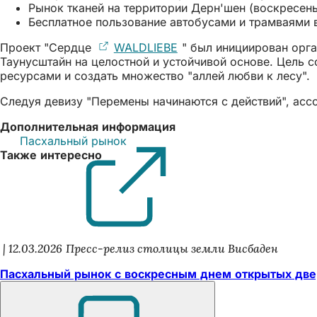
Рынок тканей на территории Дерн'шен (воскресенье
Бесплатное пользование автобусами и трамваями в
Проект "Сердце
WALDLIEBE
(Открывается
" был инициирован орга
Таунусштайн на целостной и устойчивой основе. Цель 
в
ресурсами и создать множество "аллей любви к лесу".
новой
вкладке)
Следуя девизу "Перемены начинаются с действий", ас
Дополнительная информация
Пасхальный рынок
(Открывается
Также интересно
в
новой
вкладке)
12.03.2026
Пресс-релиз столицы земли Висбаден
Пасхальный рынок с воскресным днем открытых двер