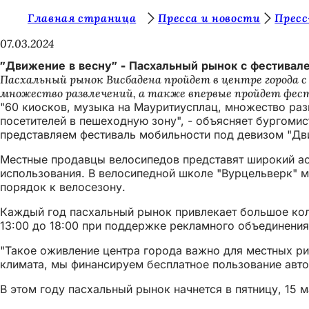
В
Главная страница
Пресса и новости
Пресс
Перейти к содержимому
ы
07.03.2024
з
"Движение в весну" - Пасхальный рынок с фестивал
Пасхальный рынок Висбадена пройдет в центре города с
д
множество развлечений, а также впервые пройдет фес
е
"60 киосков, музыка на Мауритиусплац, множество ра
посетителей в пешеходную зону", - объясняет бургоми
с
представляем фестиваль мобильности под девизом "Дви
ь
Местные продавцы велосипедов представят широкий ас
:
использования. В велосипедной школе "Вурцельверк" м
порядок к велосезону.
Каждый год пасхальный рынок привлекает большое коли
13:00 до 18:00 при поддержке рекламного объединения
"Такое оживление центра города важно для местных рит
климата, мы финансируем бесплатное пользование авто
В этом году пасхальный рынок начнется в пятницу, 15