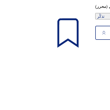
 (محرر)
تذكّر