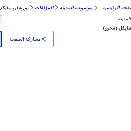
فحة الرئيسية
موسوعة المدينة
المؤلفات
بورشار، مايكل
لمدينة
مايكل (محرر)
مشاركة الصفحة
الخدمات
 الفعاليات
المواطنين
حظات على الموقع الإلكتروني
ة
ات حماية البيانات
 الاستخدام
 بشأن إمكانية الوصول