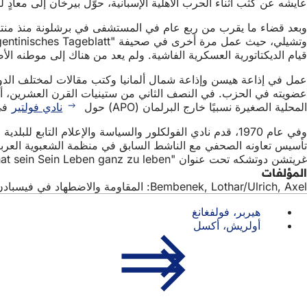
عايشه عن كثب أثناء الحرب الأهلية الإسبانية، حوّل بيرخان إلى معادٍ
قيام الديكتاتورية العسكرية الفاشية. ولم يعد من هناك إلى موطنه الأصلي
عمل في إذاعة هيسن وإذاعة شمال ألمانيا وكتب مقالات لمختلف ال
عضويته في الحزب. في النصف الثاني من ستينيات القرن العشرين، أث
المحلية الصغيرة نسبيًا خارج البرلمان (APO) حول
نادي فولتير
في
غريتشن دوتشكه تحت عنوان "Jeder hat sein Sein Leben ganz zu leben".
المؤلفات
Bembenek, Lothar/Ulrich, Axel: المقاومة والاضطهاد في فيسبادن 1933-1945. توثيق. Ed.: Magistrat der Landeshauptstadt Wiesbaden - Stadtarchiv, Gießen 1990.
هيربر، فولفغانغ
أولريش، أكسل
منطقة
الوصول السريع