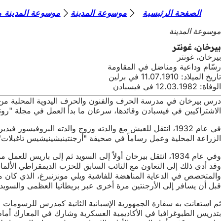
أ
الصفحة الرئيسية
موسوعة المدينة
موسوعة المدينة من
الانتقال إلى المحتوى
ن
موسوعة المدينة
ت
بيرخان، غونتر
بيرخان، غونتر
ه
رسّام وداعية ومناضل في المقاومة
ن
تاريخ الميلاد: 11.07.1910 في برلين
الوفاة: 12.03.1982 في فيسبادن
ا
الاشتراكيين في فيسبادن وقائدها، سرعان ما بدأ العمل في مجلة "روتر 
الزراعة المحلية وعمل رساماً في صحيفة "أرجنتينيشينيشيس تاغبلات" ا
وفي عام 1934، انتقل بيرخان أولاً إلى السويد ثم إلى بار
قبل أن يسافر إلى الأرجنتين مرة أخرى عبر بريطانيا العظمى والسويد.
بتدريس الطبوغرافيا في الأكاديمية العسكرية وشارك في المعارك أما