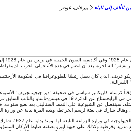
 الألف إلى الياء
بيرخان، غونتر
بفيفر" الساخرة، بعد أن انضم في هذه الأثناء إلى الحزب الديمقراطي 
لليبرالية.
يس للعمل مؤقتاً كرسام كاريكاتير سياسي في صحيفة "دير جيجينانجريف" الأ
 وهناك شارك في بعثة لرسم الخرائط، وهذه المرة نيابة عن وزارة الد
ثم استعانت به سفارة
م مدريد وقرطبة وكذلك على جبهة إيبرو بصفته ضابط الأركان المسؤول