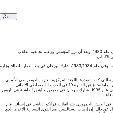
تذكّر
درس بيرخان في مدرسة الحرف والفنون والحرف اليدوية المحلية من عام 1925 وفي أكاديمية الفنون الجميلة في برلين من عام 1928 إلى عام 1930. وبعد أن برز كمؤسس وزعيم لجمعية الطلاب
الألماني.
في عام 1932، انتقل للعيش مع والدته وزوج والدته البروفيسور فيديريكو غريف، الذي كان يعمل رئيسًا للطوبوغرافيا في الحكومة الأرجنتينية. وفي عام 1933/1934، شارك بيرخان في بعثة نفطية لصالح وزارة
سبوعية التي كانت تصدرها اللجنة المركزية للحزب الديمقراطي الألماني.
وقد أدى ذلك إلى التعاون مع النائب السابق للحزب الديمقراطي الألماني في الرايخستاغ عن الدائرة 19 في هيسن-ناساو والنائب السابق في الرايخستاغ عن الدائرة 19 في الحزب الديمقراطي الألماني
والمتخصص في الدعاية المناهضة للفاشية ويلي مونزنبرغ، الذي كان مثله، سينفصل عن الشيوعية على النمط الستاليني بعد بضع سنوات. في عام 1935، شارك بيرخان في معرض مناهض للفاشية في باريس
فاع.
 الجمهورية الإسبانية الثانية كمدرس للرسومات الجيولوجية في وزارة الزراعة التابعة لها. ومنذ بداية عام 1937، شارك في الجيش الجمهوري ضد انقلاب فرانكو الفاشي في إسبانيا. قام
 عن ذلك. إن إرهاب الستالينيين ضد القوى اليسارية الأخرى الذي