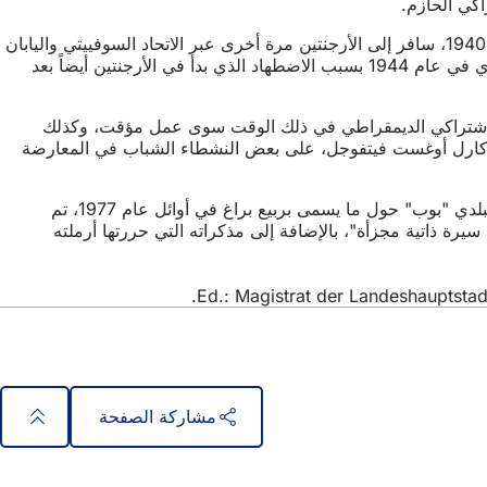
اكي الحازم.
وبعد قضاء ما يقرب من ربع عام في المستشفى في برشلونة منذ منتصف سبتمبر 1938، عاد إلى السويد في فبراير 1939. في صيف عام 1940، سافر إلى الأرجنتين مرة أخرى عبر الاتحاد السوفييتي واليابان
وتشيلي، حيث عمل مرة أخرى في صحيفة "Argentinisches Tageblatt". وبعد أن طرده الرايخ الألماني في عام 1941، سافر إلى أوروغواي في عام 1944 بسبب الاضطهاد الذي بدأ في الأرجنتين أيضاً بعد
الاشتراكي الديمقراطي في ذلك الوقت سوى عمل مؤقت، وكذلك
تور كارل أوغست فيتفوجل، على بعض النشطاء الشباب في المعارضة
وفي عام 1970، قدم نادي الفولكلور والسياسة والإعلام التابع للبلدية معرضًا لرسومات بيرخان الساخرة. وفي حدث نظمه مركز الشباب البلدي "بوب" حول ما يسمى بربيع براغ في أوائل عام 1977، تم
سيس تعاونه الصحفي مع الناشط السابق في منظمة الشعبوية العربية الدكتور رودي دوتشكه. نُشر له بعد وفاته كتابه "Aufrecht gehen. سيرة ذاتية مجزأة"، بالإضافة إلى مذكراته التي حررتها أرملته
مشاركة الصفحة