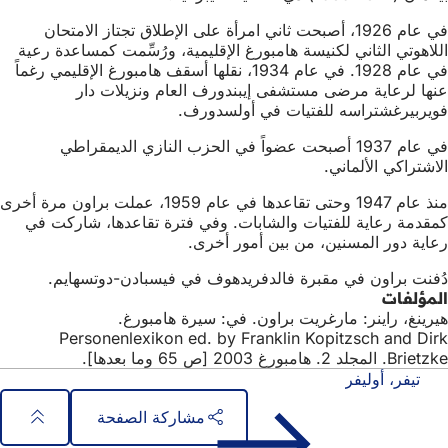
في عام 1926، أصبحت ثاني امرأة على الإطلاق تجتاز الامتحان
اللاهوتي الثاني لكنيسة هامبورغ الإقليمية، ورُسِّمت كمساعدة رعية
في عام 1928. في عام 1934، نقلها أسقف هامبورغ الإقليمي رغماً
عنها لرعاية مرضى مستشفى إيبندورف العام ونزيلات دار
فويربيرغشتراسه للفتيات في أولسدورف.
في عام 1937 أصبحت عضواً في الحزب النازي الديمقراطي
الاشتراكي الألماني.
منذ عام 1947 وحتى تقاعدها في عام 1959، عملت براون مرة أخرى
كمقدمة رعاية للفتيات والشابات. وفي فترة تقاعدها، شاركت في
رعاية دور المسنين، من بين أمور أخرى.
دُفنت براون في مقبرة فالدفريدهوف في فيسبادن-دوتسهايم.
المؤلفات
هيرينغ، راينر: مارغريت براون. في: سيرة هامبورغ.
Personenlexikon ed. by Franklin Kopitzsch and Dirk
Brietzke. المجلد 2. هامبورغ 2003 [ص 65 وما بعدها].
تيفر، أوليفر
مشاركة الصفحة