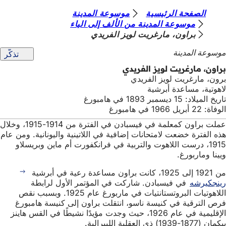
أ
الصفحة الرئيسية
موسوعة المدينة
الانتقال إلى المحتوى
موسوعة المدينة من الألف إلى الياء
ن
براون، مارغريت لويز الفريدي
ت
موسوعة المدينة
تذكّر
ه
براون، مارغريت لويز الفريدي
ن
برون، مارغريت لويز الفريدي
لاهوتية، مساعدة أبرشية
ا
تاريخ الميلاد: 15 ديسمبر 1893 في هامبورغ
الوفاة: 22 أبريل 1966 في هامبورغ
عملت براون كمعلمة في فيسبادن في الفترة من 1914-1915، وخلال
هذه الفترة خضعت لامتحانات إضافية في اللاتينية واليونانية. ومن عام
1915، درست اللاهوت والتربية في فرانكفورت أم ماين وبريسلاو
ويينا وماربورغ.
من 1921 إلى 1925، كانت براون مساعدة رعية في أبرشية
رينجكيرشه
في فيسبادن. شاركت في المؤتمر الأول لرابطة
اللاهوتيات البروتستانتيات في ماربورغ عام 1925. وبسبب نقص
فرص الترقية في كنيسة ناسو، انتقلت براون إلى كنيسة هامبورغ
الإقليمية في عام 1926، حيث وجدت مؤيدًا نشيطًا في القس هاينز
بيكمان (1877-1939) ذي العقلية الليبرالية.