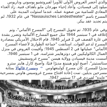
والذي أحضر العروض الأولى للأوبرا لفيروتشيو بوسوني وداريوس
ميلود إلى فيسبادن، وأعاد إحياء مهرجان مايو بأهداف فنية. زاد العداء
المعادي للسامية من صعوبة عمله. عندما استولت المدينة على
المسرح باسم "Nassauisches Landestheater" في عام 1932، لم
يتم تجديد عقد بيكر.
وفي عام 1935، تم تحويل المسرح إلى "المسرح الألماني"، وتم
إغلاقه في 1 سبتمبر 1944 مثل جميع المسارح الألمانية وتضرر بشدة
في غارة القصف في 2 فبراير 1945. قام الاحتلال الأمريكي بمصادرة
المسرح لدعم القوات. استأنفت "جماعة الطوارئ لأعضاء المسرح
الألماني" عملياتها في 2 أغسطس 1945؛ وأقيمت العروض في منزل
العمال الكاثوليكيين في دوتزهايمر شتراسه. في 1 سبتمبر 1946،
أسست مدينة فيسبادن وولاية هيسن "مسرح غروسشيش
ستاتستيتر". أصبح أوتو هينينغ مديرًا فنيًا، وأصبح كارل هاينز سترو
مديرًا للمسرح. كان مسرح كولبنغهاوس
ومسرح فالهالا
بمثابة
مسرحين بديلين. تمت إعادة افتتاح مسرح غروسيس هاوس بمسرحية
"عايدة" لفيردي في 17 سبتمبر 1947.