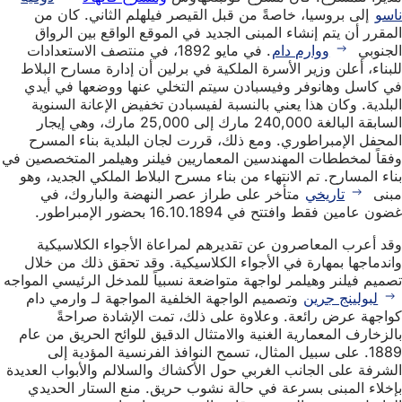
ناسو
إلى بروسيا، خاصةً من قبل القيصر فيلهلم الثاني. كان من
المقرر أن يتم إنشاء المبنى الجديد في الموقع الواقع بين الرواق
الجنوبي
ووارم دام
. في مايو 1892، في منتصف الاستعدادات
للبناء، أعلن وزير الأسرة الملكية في برلين أن إدارة مسارح البلاط
في كاسل وهانوفر وفيسبادن سيتم التخلي عنها ووضعها في أيدي
البلدية. وكان هذا يعني بالنسبة لفيسبادن تخفيض الإعانة السنوية
السابقة البالغة 240,000 مارك إلى 25,000 مارك، وهي إيجار
المحفل الإمبراطوري. ومع ذلك، قررت لجان البلدية بناء المسرح
وفقاً لمخططات المهندسين المعماريين فيلنر وهيلمر المتخصصين في
بناء المسارح. تم الانتهاء من بناء مسرح البلاط الملكي الجديد، وهو
مبنى
تاريخي
متأخر على طراز عصر النهضة والباروك، في
غضون عامين فقط وافتتح في 16.10.1894 بحضور الإمبراطور.
وقد أعرب المعاصرون عن تقديرهم لمراعاة الأجواء الكلاسيكية
واندماجها بمهارة في الأجواء الكلاسيكية. وقد تحقق ذلك من خلال
تصميم فيلنر وهيلمر لواجهة متواضعة نسبياً للمدخل الرئيسي المواجه
لبولينج جرين
وتصميم الواجهة الخلفية المواجهة لـ وارمي دام
كواجهة عرض رائعة. وعلاوة على ذلك، تمت الإشادة صراحةً
بالزخارف المعمارية الغنية والامتثال الدقيق للوائح الحريق من عام
1889. على سبيل المثال، تسمح النوافذ الفرنسية المؤدية إلى
الشرفة على الجانب الغربي حول الأكشاك والسلالم والأبواب العديدة
بإخلاء المبنى بسرعة في حالة نشوب حريق. منع الستار الحديدي