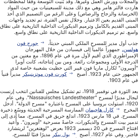
والمجلات وورش العمل وغيرها. وقد بُنيت التوسعة وفقاً لمخططات
هاردت فالتر هامر وهي مع ذلك مدينة للسبعينيات من حيث المواد
(الخرسانة والزجاج والرصاص) وعلى الرغم من التصميم الذي أخذ
المبنى القديم بعين الاعتبار. وخلال نفس الفترة، تم تجديد واجهات
المبنى القديم بالكامل وترميم الديكورات الداخلية التاريخية على نطاق
واسع. تم ترميم الديكورات الداخلية التاريخية على نطاق واسع.
جذب أول مدير للمسرح الملكي المبني حديثاً،
جورج فون
هولسن،
جمهوراً عالمياً إلى فيسبادن من خلال المهرجان
الإمبراطوري الذي أقيم لأول مرة في عام 1896، مع مغنين من
الدرجة الأولى ومجموعات رائعة. ومن بين إنتاجاته، كانت أوبرا
"أوبيرون" لكارل ماريا فون فيبر التي حظيت بشعبية خاصة لدى
الجمهور حتى عام 1923. أصبح
كورت فون موتزينبيكر
مديراً فنياً
في عام 1903.
بعد الثورة في نوفمبر 1918، تم تشكيل مجلس للفنانين انتخب إرنست
ليجال مديرًا لمسرح "Nassauisches Landestheater". وفي عام
1920، استولت بروسيا على المسرح باعتباره "مسرح الدولة". أدخل
المخرج
كارل هاجيمان
الممارسة المسرحية الحديثة ووسّع ذخيرة
المسرح. في 18 مارس 1923، اندلع حريق في المسرح، مما أدى إلى
تدمير بيت المسرح والديكورات، خاصةً مسرحية "أوبيرون". وأُعيد
افتتاح المسرح في 20 ديسمبر 1923 بعرض "لوهنغرين" لريتشارد
فاجنر. وفي عام 1927، أصبح
بول بيكر
مديرًا فنيًا للمسرح،