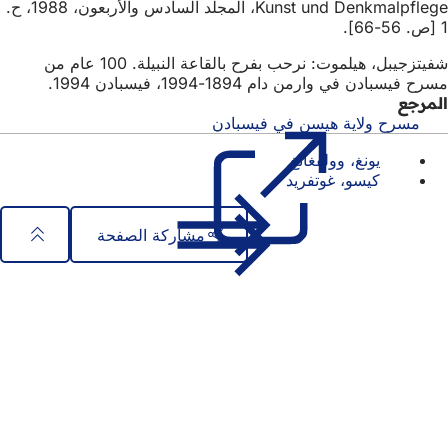
Kunst und Denkmalpflege، المجلد السادس والأربعون، 1988، ح.
1 [ص. 56-66].
شفيتزجيبل، هيلموت: نرحب بفرح بالقاعة النبيلة. 100 عام من
مسرح فيسبادن في وارمن دام 1894-1994، فيسبادن 1994.
المرجع
مسرح ولاية هيسن في فيسبادن
(يفتح
في
يونغ، وولفغانغ
علامة
كيسو، غوتفريد
تبويب
جديدة)
مشاركة الصفحة
منطقة
الوصول السريع
القدم
جميع الخدمات
تقويم الفعاليات
مكتب المواطنين
الملاحظات على الموقع الإلكتروني
المسائل القانونية