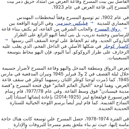
الفاصل بين بيت المسرح وقاعة العرض من امتداد حريق دمر بيت
المسرح إلى قاعة العرض في عام 1923.
في عام 1902، تم توسيع المسرح وفقاً لمخططات المهندس
المعماري للمدينة
فيليكس جينزمير
. وفي الزاوية الواقعة بين
رواق المسرح
والجانب الشرقي من القاعة، لم يكتفِ ببناء قاعة
للرسامين وخشبة تدريب، بل بنى أيضاً البهو الرائع على الطراز
الباروكي الجديد. وقد تم الحفاظ على لوحة السقف التي رسمها
كاسبار كوجلر
في شكلها الأصلي في الداخل الفخم، الذي يغلب عليه
الزخارف على طراز الروكوكو. أما اليوم، فإن البهو محاط بتوسعة
السبعينيات.
تعرض الرواق ومنطقة المدخل والبهو وقاعة المسرح لأضرار جسيمة
خلال ليلة القصف في 2 و3 فبراير 1945 ونيران المدفعية في مارس
1945. كما دُمرت لوحتا كوغلر اللتان رسمهما كوغلر في سقف قاعة
العرض، وهما لوحة "الخيال العائم العائم" فوق فتحة المسرح و"قصة
مدينة فيسبادن" فوق وسط القاعة. وفي عام 1977/78، قام رسام
فورتسبورغ فولفغانغ لينز (1925-2014) بإعادة إنشائها استناداً إلى
النماذج القديمة. كما قام لينز أيضاً برسم اللوحة الخيالية للستارة
الحديدية الجديدة.
في الفترة 1974-1978، حصل المسرح على توسعة كانت هناك حاجة
ماسة إليها، حيث تم بناء ملحق يضم مسرحاً للبروفات والإدارة