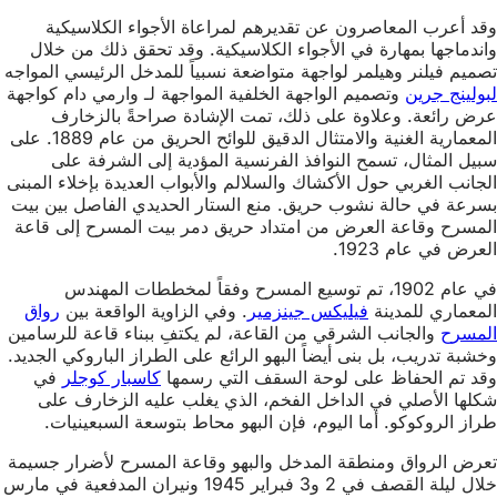
وقد أعرب المعاصرون عن تقديرهم لمراعاة الأجواء الكلاسيكية
واندماجها بمهارة في الأجواء الكلاسيكية. وقد تحقق ذلك من خلال
تصميم فيلنر وهيلمر لواجهة متواضعة نسبياً للمدخل الرئيسي المواجه
لبولينج جرين
وتصميم الواجهة الخلفية المواجهة لـ وارمي دام كواجهة
عرض رائعة. وعلاوة على ذلك، تمت الإشادة صراحةً بالزخارف
المعمارية الغنية والامتثال الدقيق للوائح الحريق من عام 1889. على
سبيل المثال، تسمح النوافذ الفرنسية المؤدية إلى الشرفة على
الجانب الغربي حول الأكشاك والسلالم والأبواب العديدة بإخلاء المبنى
بسرعة في حالة نشوب حريق. منع الستار الحديدي الفاصل بين بيت
المسرح وقاعة العرض من امتداد حريق دمر بيت المسرح إلى قاعة
العرض في عام 1923.
في عام 1902، تم توسيع المسرح وفقاً لمخططات المهندس
المعماري للمدينة
فيليكس جينزمير
. وفي الزاوية الواقعة بين
رواق
المسرح
والجانب الشرقي من القاعة، لم يكتفِ ببناء قاعة للرسامين
وخشبة تدريب، بل بنى أيضاً البهو الرائع على الطراز الباروكي الجديد.
وقد تم الحفاظ على لوحة السقف التي رسمها
كاسبار كوجلر
في
شكلها الأصلي في الداخل الفخم، الذي يغلب عليه الزخارف على
طراز الروكوكو. أما اليوم، فإن البهو محاط بتوسعة السبعينيات.
تعرض الرواق ومنطقة المدخل والبهو وقاعة المسرح لأضرار جسيمة
خلال ليلة القصف في 2 و3 فبراير 1945 ونيران المدفعية في مارس