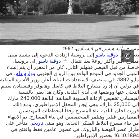
مسرح ولاية هيسن في فيسبادن، 1962
بعد انتقال
دوقية ناسو
إلى بروسيا، ازدادت الدعوة إلى تشييد مبنى
مسرح أكبر وأكثر روعةً بعد انتقال
دوقية ناسو
إلى بروسيا،
خاصةً من قبل القيصر فيلهلم الثاني. كان من المقرر أن يتم إنشاء
المبنى الجديد في الموقع الواقع بين الرواق الجنوبي
ووارم دام
. في
مايو 1892، في منتصف الاستعدادات للبناء، أعلن وزير الأسرة الملكية
في برلين أن إدارة مسارح البلاط في كاسل وهانوفر وفيسبادن سيتم
التخلي عنها ووضعها في أيدي البلدية. وكان هذا يعني بالنسبة
لفيسبادن تخفيض الإعانة السنوية السابقة البالغة 240,000 مارك
إلى 25,000 مارك، وهي إيجار المحفل الإمبراطوري. ومع ذلك،
قررت لجان البلدية بناء المسرح وفقاً لمخططات المهندسين
المعماريين فيلنر وهيلمر المتخصصين في بناء المسارح. تم الانتهاء
من بناء مسرح البلاط الملكي الجديد، وهو مبنى
تاريخي
متأخر على
طراز عصر النهضة والباروك، في غضون عامين فقط وافتتح في
16.10.1894 بحضور الإمبراطور.