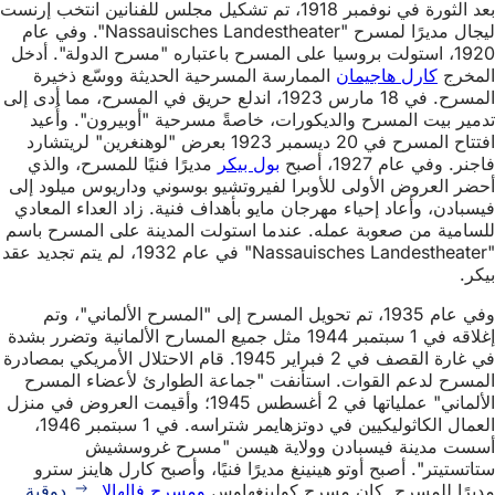
بعد الثورة في نوفمبر 1918، تم تشكيل مجلس للفنانين انتخب إرنست
ليجال مديرًا لمسرح "Nassauisches Landestheater". وفي عام
1920، استولت بروسيا على المسرح باعتباره "مسرح الدولة". أدخل
المخرج
كارل هاجيمان
الممارسة المسرحية الحديثة ووسّع ذخيرة
المسرح. في 18 مارس 1923، اندلع حريق في المسرح، مما أدى إلى
تدمير بيت المسرح والديكورات، خاصةً مسرحية "أوبيرون". وأُعيد
افتتاح المسرح في 20 ديسمبر 1923 بعرض "لوهنغرين" لريتشارد
فاجنر. وفي عام 1927، أصبح
بول بيكر
مديرًا فنيًا للمسرح، والذي
أحضر العروض الأولى للأوبرا لفيروتشيو بوسوني وداريوس ميلود إلى
فيسبادن، وأعاد إحياء مهرجان مايو بأهداف فنية. زاد العداء المعادي
للسامية من صعوبة عمله. عندما استولت المدينة على المسرح باسم
"Nassauisches Landestheater" في عام 1932، لم يتم تجديد عقد
بيكر.
وفي عام 1935، تم تحويل المسرح إلى "المسرح الألماني"، وتم
إغلاقه في 1 سبتمبر 1944 مثل جميع المسارح الألمانية وتضرر بشدة
في غارة القصف في 2 فبراير 1945. قام الاحتلال الأمريكي بمصادرة
المسرح لدعم القوات. استأنفت "جماعة الطوارئ لأعضاء المسرح
الألماني" عملياتها في 2 أغسطس 1945؛ وأقيمت العروض في منزل
العمال الكاثوليكيين في دوتزهايمر شتراسه. في 1 سبتمبر 1946،
أسست مدينة فيسبادن وولاية هيسن "مسرح غروسشيش
ستاتستيتر". أصبح أوتو هينينغ مديرًا فنيًا، وأصبح كارل هاينز سترو
مديرًا للمسرح. كان مسرح كولبنغهاوس
ومسرح فالهالا
دوقية