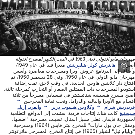
مهرجان مايو الدولي لعام 1963 في البيت الكبير لمسرح الدولة
أصبح
هاينريش كولر-هيلفريتش
مديراً فنياً في عام 1949،
وأضاف إلى البرنامج عروض أوبرا ومسرحيات معاصرة وأسس
مهرجان مايو الدولي في عام 1950. وفي 28 ديسمبر 1950، تم
افتتاح دار كلاينس هاوس الجديدة. في وقت لاحق، تمت إضافة
استوديو المسرحيات ذات الممثلين الصغار أو التجارب كمرحلة ثالثة.
أصبح مسرح هيسيشه شتاتستيتر في فيسبادن مسرحاً من ثلاثة
أقسام مع الأوبرا والباليه والدراما. وتحت قيادة المخرجين
فريدريش شرام
وكلاوس هيلموت دريز
وألفريد إريك
سيستيغ
كانت هناك إنتاجات فردية استندت إلى الدوافع التطلعية
لجمهورية فايمار. فعلى سبيل المثال، تسببت مسرحية "اضطهاد
ومقتل جان بول مارات" للمخرج بيتر فايس (1964) ومسرحية
"ويليام تيل" لشيلر (1965) في إنتاج المخرج المسرحي هانزغونتر