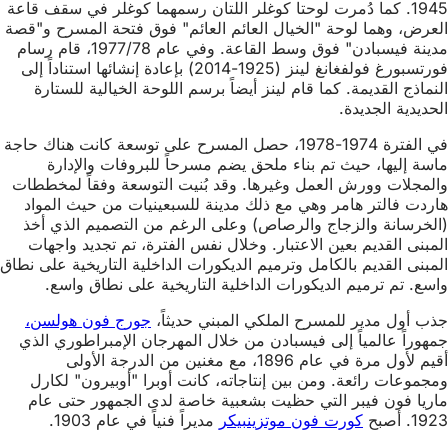
1945. كما دُمرت لوحتا كوغلر اللتان رسمهما كوغلر في سقف قاعة
العرض، وهما لوحة "الخيال العائم العائم" فوق فتحة المسرح و"قصة
مدينة فيسبادن" فوق وسط القاعة. وفي عام 1977/78، قام رسام
فورتسبورغ فولفغانغ لينز (1925-2014) بإعادة إنشائها استناداً إلى
النماذج القديمة. كما قام لينز أيضاً برسم اللوحة الخيالية للستارة
الحديدية الجديدة.
في الفترة 1974-1978، حصل المسرح على توسعة كانت هناك حاجة
ماسة إليها، حيث تم بناء ملحق يضم مسرحاً للبروفات والإدارة
والمجلات وورش العمل وغيرها. وقد بُنيت التوسعة وفقاً لمخططات
هاردت فالتر هامر وهي مع ذلك مدينة للسبعينيات من حيث المواد
(الخرسانة والزجاج والرصاص) وعلى الرغم من التصميم الذي أخذ
المبنى القديم بعين الاعتبار. وخلال نفس الفترة، تم تجديد واجهات
المبنى القديم بالكامل وترميم الديكورات الداخلية التاريخية على نطاق
واسع. تم ترميم الديكورات الداخلية التاريخية على نطاق واسع.
جذب أول مدير للمسرح الملكي المبني حديثاً،
جورج فون هولسن،
جمهوراً عالمياً إلى فيسبادن من خلال المهرجان الإمبراطوري الذي
أقيم لأول مرة في عام 1896، مع مغنين من الدرجة الأولى
ومجموعات رائعة. ومن بين إنتاجاته، كانت أوبرا "أوبيرون" لكارل
ماريا فون فيبر التي حظيت بشعبية خاصة لدى الجمهور حتى عام
1923. أصبح
كورت فون موتزينبيكر
مديراً فنياً في عام 1903.