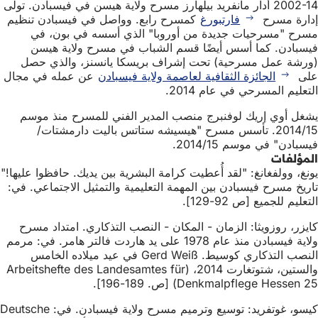
2002-14 أدار مانفريد بيلهارز مسرح ولاية هيسن في فيسبادن. تولى
إدارة مسرح
فارتبورغ
كمسرح رابع. وواصل في فيسبادن تنظيم
مسرح "مسرحيات جديدة من أوروبا" الذي أسسه في بون، في
فيسبادن. كما أسس أيضًا قسم الشباب في مسرح ولاية هيسن
(ورشة عمل مسرحية) تحت إشراف بريسكا يانسنز، والذي حصل
على
الجائزة الثقافية لعاصمة ولاية فيسبادن
عن عمله في مجال
التعليم المسرحي في عام 2014.
يشغل أوي إريك لوفنبرج منصب المدير الفني للمسرح منذ موسم
2014/15. تأسس مسرح "هيسيشه ستاتس باليت دارمشتات/
فيسبادن" في موسم 2014/15.
المؤلفات
يونغ، وولفغانغ: "لقد أُعطيت كرامة البشرية بين يديك. حافظوا عليها!"
تاريخ مسرح فيسبادن بين المهمة التعليمية والتمثيل الاجتماعي. في:
التعليم للجميع [ص 92-129].
كايزر، روزويثا: الزمان - المكان - النصب التذكاري. امتداد مسرح
ولاية فيسبادن منذ عام 1978 على يد هاردت فالتر هامر. في: مرمم
النصب التذكاري كوسيط. Gerd Weiß في عيد ميلاده الخامس
والستين، شتوتغارت 2014، (Arbeitshefte des Landesamtes für
Denkmalpflege Hessen 25) [ص. 189-196].
كيسو، غوتفريد: توسيع وترميم مسرح ولاية فيسبادن. في: Deutsche