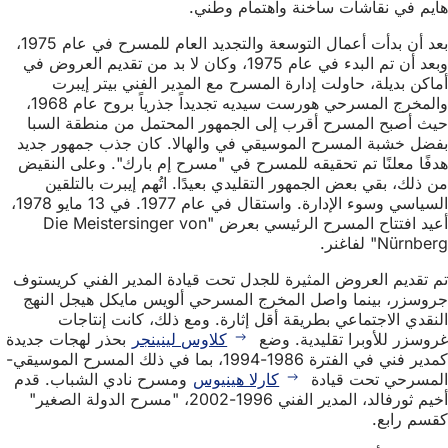
هايم في نقاشات ساخنة واهتمام وطني.
بعد أن بدأت أعمال التوسعة والتجديد العام للمسرح في عام 1975،
وبعد أن تم البدء في عام 1975، وكان لا بد من تقديم العروض في
أماكن بديلة، حاولت إدارة المسرح مع المدير الفني بيتر إيبرت
والمخرج المسرحي هورست سيديه تجديداً جذرياً بروح عام 1968،
حيث أصبح المسرح أقرب إلى الجمهور المحتمل من منطقة السبا
بفضل خشبة المسرح الموسيقي في والهالا. كان جذب جمهور جديد
هدفًا معلنًا تم تحقيقه للمسرح في "مسرح إم بارك". وعلى النقيض
من ذلك، بقي بعض الجمهور التقليدي بعيدًا. اتُهم إيبرت بالتلقين
السياسي وسوء الإدارة. واستقال في عام 1977. في 13 مايو 1978،
أعيد افتتاح المسرح الرئيسي بعرض "Die Meistersinger von
Nürnberg" لفاغنر.
تم تقديم العروض المثيرة للجدل تحت قيادة المدير الفني كريستوف
جروسزر، بينما واصل المخرج المسرحي ألويس مايكل هيجل النهج
النقدي الاجتماعي بطريقة أقل إثارة. ومع ذلك، كانت إنتاجات
غروسزر للأوبرا تقليدية. وضع
كلاوس لينينجر
بحذر لهجات جديدة
كمدير فني في الفترة 1986-1994، بما في ذلك المسرح الموسيقي-
المسرحي تحت قيادة
كارلا هينيوس
ومسرح نادي الشباب. قدم
أخيم ثورفالد، المدير الفني 1996-2002، "مسرح الدولة الصغير"
كقسم رابع.