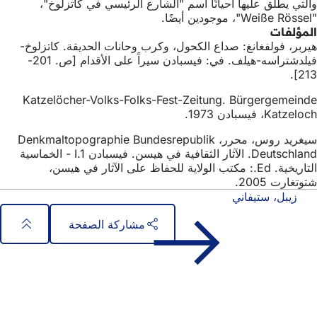
والتي يطلق عليها أحيانًا اسم "الشارع الرئيسي في كاتزلوخ"،
"Weiße Rössel"، موجودين أيضًا.
المؤلفات
هيربر، فولفغانغ: صداع الكحول، وكرب وحانات الحديقة. كاتزلوخ-
فيلدشتراسه-هيلف. في: فيسبادن سيراً على الأقدام [ص. 201-
213].
Katzelöcher-Volks-Folks-Fest-Zeitung. Bürgergemeinde
Katzeloch، فيسبادن 1973.
سيغريد روس، محرر، Denkmaltopographie Bundesrepublik
Deutschland. الآثار الثقافية في هيسن. فيسبادن I.1 - الخماسية
التاريخية. Ed.: مكتب الولاية للحفاظ على الآثار في هيسن،
شتوتغارت 2005.
زيبل، ستيفاني
مشاركة الصفحة
منطقة
الوصول السريع
القدم
جميع الخدمات
تقويم الفعاليات
مكتب المواطنين