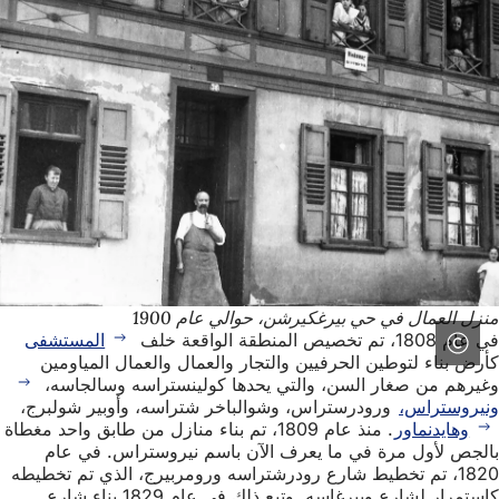
منزل العمال في حي بيرغكيرشن، حوالي عام 1900
في عام 1808، تم تخصيص المنطقة الواقعة خلف
المستشفى
كأرض بناء لتوطين الحرفيين والتجار والعمال والعمال المياومين
وغيرهم من صغار السن، والتي يحدها كولينستراسه وسالجاسه،
ونيروستراس،
ورودرستراس، وشوالباخر شتراسه، وأوبير شولبرج،
وهايدنماور
. منذ عام 1809، تم بناء منازل من طابق واحد مغطاة
بالجص لأول مرة في ما يعرف الآن باسم نيروستراس. في عام
1820، تم تخطيط شارع رودرشتراسه ورومربيرج، الذي تم تخطيطه
كاستمرار لشارع ويبرغاسه. وتبع ذلك في عام 1829 بناء شارع