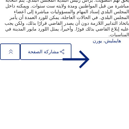
مباشرة من قبل المواطنين ومدة ولايته ست سنوات. ويمكنه داخل
المجلس البلدي إسناد المهام والمسؤوليات مباشرة إلى أعضاء
المجلس البلدي. في الحالات العاجلة، يمكن للورد العمدة أن يأمر
باتخاذ التدابير اللازمة دون أن يصدر القاضي قرارًا بذلك، ولكن يجب
عليه إبلاغ القاضي بذلك فورًا. وأخيراً، يمثل اللورد مايور المدينة في
المناسبات.
هايمليش، يورن
مشاركة الصفحة
منطقة
الوصول السريع
القدم
جميع الخدمات
تقويم الفعاليات
مكتب المواطنين
الملاحظات على الموقع الإلكتروني
المسائل القانونية
إعدادات حماية البيانات
شروط الاستخدام