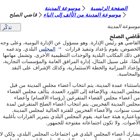
أ
الصفحة الرئيسية
موسوعة المدينة
الانتقال إلى المحتوى
موسوعة المدينة من الألف إلى الياء
قاضي الصلح
ن
موسوعة المدينة
تذكّر
ت
قاضي الصلح
ه
القاضي هو رئيس الإدارة. وهو مسؤول عن الإدارة اليومية، وعلى وجه
ن
الخصوص، يقوم بإعداد وتنفيذ قرارات
المجلس
البلدي. وتدعمه
في ذلك المكاتب البلدية والوحدات التنظيمية الأخرى. وتشمل مهامها
ا
أيضًا، على سبيل المثال، إدارة المرافق العامة والمؤسسات التجارية،
وإعداد الميزانية والخطة الاستثمارية، وكذلك الإشراف على النقد
والمحاسبة.
باستثناء عمدة المدينة، يتم انتخاب أعضاء مجلس المدينة من قبل
مجلس المدينة. وبالإضافة إلى اللورد العمدة، يتألف مجلس القضاء
من أعضاء مجلس القضاء المتفرغين (رؤساء الأقسام) وأعضاء
مجلس المدينة الفخريين. يتم انتخاب أعضاء الصلح المتفرغين لمدة
ست سنوات، والأعضاء الفخريين للفترة الحالية لمجلس المدينة.
وباعتباره هيئة جماعية، يقوم المجلس البلدي بتمرير القرارات بأغلبية
الأصوات. ولا تكون اجتماعاته مفتوحة للجمهور.
يشارك أعضاء المجلس البلدي في اجتماعات المجلس البلدي، ولكن لا
يحق لهم التصويت. يرأس رئيس البلدية المجلس البلدي. يتم انتخابه