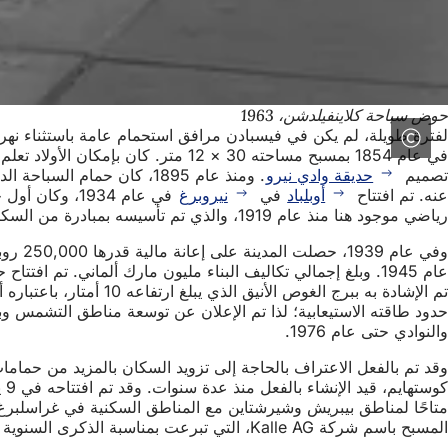
حوض سباحة كلاينفيلدشن، 1963
لفترة طويلة، لم يكن في فيسبادن مرافق استحمام عامة باستثناء نهر ال
تصميم
حديقة وادي نيرو
. ومنذ عام 1895، كان حمام السباحة الداخلي في
عنه. تم افتتاح
أوبلباد
في
نيروبرغ
في عام 1934،
رياضي موجود هنا منذ عام 1919، والذي تم تأسيسه بمبادرة من السكان المحليين في موقع حدائق التخصيص السابقة وكان يديره مكتب التمارين البدنية منذ عام 1920.
وفي ع
والنوادي حتى عام 1976.
متاحًا لمناطق بيبريش وشيرشتاين مع المناطق السكنية في غراسلبر
المسبح باسم شركة Kalle AG، التي تبرعت بمناسبة الذكرى السنوية للشركة بمبلغ مليون دولار.