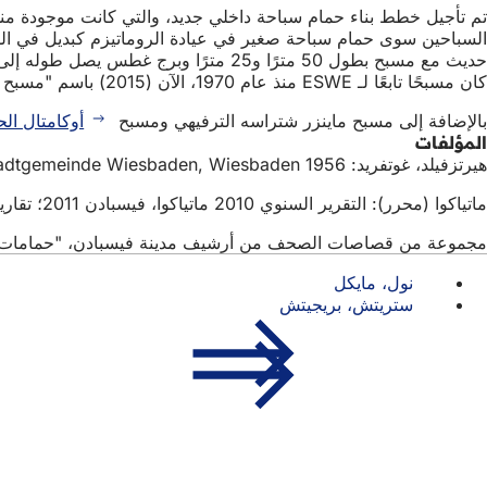
كان مسبحًا تابعًا لـ ESWE منذ عام 1970، الآن (2015) باسم "مسبح ماينزر شتراسه الترفيهي" وتديره شركة "ماتياكوا"، وهي شركة المدينة الخاصة بالينابيع والمسابح والترفيه.
بالإضافة إلى مسبح ماينزر شتراسه الترفيهي ومسبح
أوكامتال ال
المؤلفات
هيرتزفيلد، غوتفريد: Freizeiteinrichtungen für Jugendförderung und Kulturpflege, Leibesübungen und Sport in der Stadtgemeinde Wiesbaden, Wiesbaden 1956.
ماتياكوا (محرر): التقرير السنوي 2010 ماتياكوا، فيسبادن 2011؛ تقارير إدارية.
مجموعة من قصاصات الصحف من أرشيف مدينة فيسبادن، "حمامات ا
نول، مايكل
ستريتش، بريجيتش
منطقة
الوصول السريع
القدم
جميع 
تقويم