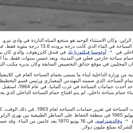
راين. وكان الاستثناء الوحيد هو منتجع المياه الباردة في وادي نيرو.
في عام 1854 بمسبح مساحته 30 × 12 متر. كان بإ
أوغوستا فيكتوريا باد
في فندق كايزرهوف، والذي كان يمك
 وكان أول حمام سباحة خارجي فعلي في المدينة. وبعد خمس سنوات فقط، ب
ام 1939، حصلت المدينة على إعانة مالية قدرها 250,000 روبية من وزارة الداخلية لبناء ما يسمى ب
وقد تم بالفعل الاعتراف بالحاجة إلى تزويد 
كوستهايم، قيد الإنشاء بالفعل منذ عدة سنوات. وقد تم افتتاحه في 9 يوليو 1965 في منطقة الح
غ
وفالدشتراسه،
في 16 يونيو 1970 بعد عامين من ا