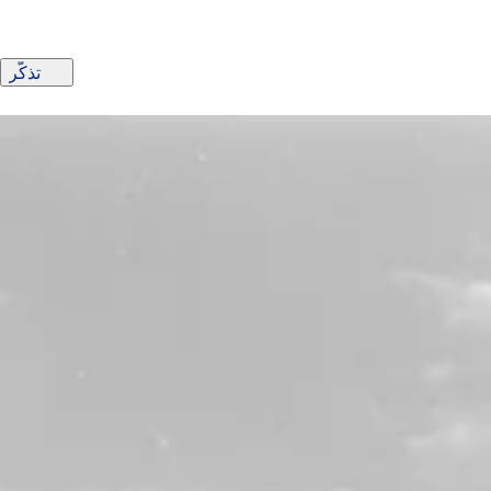
تذكّر