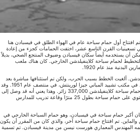
 تم افتتاح أول حمام سباحة عام في الهواء الطلق في فيسبادن هنا
مكان الأولاد تعلم السباحة في الماء الذي كانت درجة برودته 13.6 درجة مئوية فقط. في تسعينيات القرن التاسع عشر، اختفت الحمامات كجزء من إعادة
ن أن يستخدمه أيضاً سكان فيسبادن وضيوف المنتجع الصحي، بديلاً
دأ التخطيط لحمام سباحة كلاينفيلدشن الخارجي. كان هناك ملعب
حمام السباحة العام في كلاينفيلدشن. ألغيت الخطط بسبب الحرب، ولكن تم استئنافها مباشرة بعد
عام 1945. وبلغ إجمالي تكاليف البناء مليون مارك ألماني. تم افتتاح حمام السباحة، الذي صممه المهندس المعماري ورئيس قسم التخطيط في مكتب تشييد المباني جيزا لورينتش، في منتصف عام 1951. وقد
تم الإشادة به ببرج الغوص الأنيق الذي يبلغ ارتفاعه 10 أمتار، باعتباره أحد أحدث حمامات السباحة في غرب ألمانيا. في عام 1964، استقبل حمام سباحة كلاينفيلدشن 337,000 زائر. وهذا يعني أنه قد وصل إلى
حدود طاقته الاستيعابية؛ لذا تم الإعلان عن توسعة مناطق التشمس وبناء حمام سباحة داخلي. لم يتم افتتاح حمام السباحة الداخلي الذي يحتوي على حمام سباحة بطول 25 مترًا وقاعة تدريب للمدارس
السكان بالمزيد من حمامات السباحة في تقرير حمامات السباحة لعام 1963. في ذلك الوقت، كان أكبر حمام سباحة في فيسبادن، وهو حمام السباحة الخارجي في
فاظ على المناظر الطبيعية بين نهري الراين والماين. تم افتتاح حمام سباحة آخر، والذي كان من المقرر أن يكون
لبناء. وقد صممه المهندس المعماري هورست نيسن من مدينة فيسبادن. تم تسمية