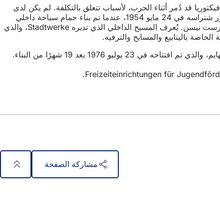
ًا لأن حمام السباحة في فندق أوغوستا فيكتوريا قد دُمر أثناء الحرب، لأسباب تتعلق بالتكلفة. لم يكن لدى
السباحين سوى حمام سباحة صغير في عيادة الروماتيزم كبديل في الشتاء. تغير هذا الأمر مع افتتاح حمام السباحة الداخلي الجديد في ماينزر شتراسه في 24 مايو 1954، عندما تم بناء حمام سباحة داخلي
حديث مع مسبح بطول 50 مترًا و25 مترًا وبرج غطس يصل طوله إلى 7.50 مترًا في قاعة ماكينات شتاتويركه السابقة وفقًا لتصميمات هورست نيسن. يُعرف المسبح الداخلي الذي تديره Stadtwerke، والذي
مشاركة الصفحة