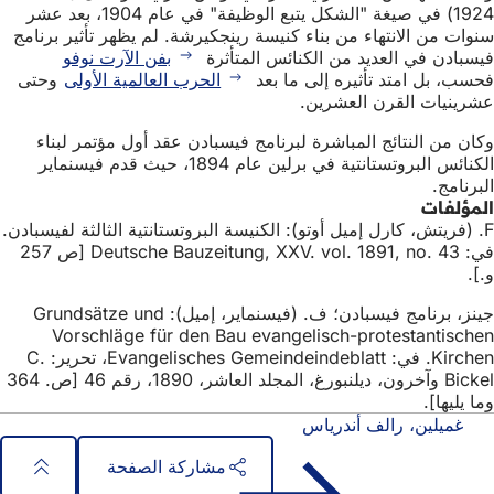
1924) في صيغة "الشكل يتبع الوظيفة" في عام 1904، بعد عشر
سنوات من الانتهاء من بناء كنيسة رينجكيرشة. لم يظهر تأثير برنامج
فيسبادن في العديد من الكنائس المتأثرة
بفن الآرت نوفو
فحسب، بل امتد تأثيره إلى ما بعد
الحرب العالمية الأولى
وحتى
عشرينيات القرن العشرين.
وكان من النتائج المباشرة لبرنامج فيسبادن عقد أول مؤتمر لبناء
الكنائس البروتستانتية في برلين عام 1894، حيث قدم فيسنماير
البرنامج.
المؤلفات
F. (فريتش، كارل إميل أوتو): الكنيسة البروتستانتية الثالثة لفيسبادن.
في: Deutsche Bauzeitung, XXV. vol. 1891, no. 43 [ص 257
و.].
جينز، برنامج فيسبادن؛ ف. (فيسنماير، إميل): Grundsätze und
Vorschläge für den Bau evangelisch-protestantischen
Kirchen. في: Evangelisches Gemeindeindeblatt، تحرير: C.
Bickel وآخرون، ديلنبورغ، المجلد العاشر، 1890، رقم 46 [ص. 364
وما يليها].
غميلين، رالف أندرياس
مشاركة الصفحة