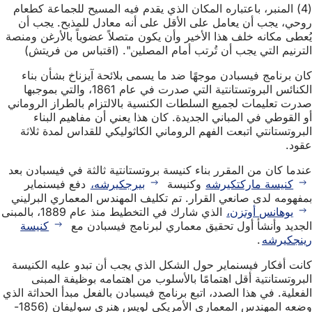
(4) المنبر، باعتباره المكان الذي يقدم فيه المسيح للجماعة كطعام
روحي، يجب أن يعامل على الأقل على أنه معادل للمذبح. يجب أن
يُعطى مكانه خلف هذا الأخير وأن يكون متصلاً عضوياً بالأرغن ومنصة
الترنيم التي يجب أن تُرتب أمام المصلين". (اقتباس من فريتش)
كان برنامج فيسبادن موجهًا ضد ما يسمى بلائحة آيزناخ بشأن بناء
الكنائس البروتستانتية التي صدرت في عام 1861، والتي بموجبها
صدرت تعليمات لجميع السلطات الكنسية بالالتزام بالطراز الروماني
أو القوطي في المباني الجديدة. كان هذا يعني أن مفاهيم البناء
البروتستانتي اتبعت الفهم الروماني الكاثوليكي للقداس لمدة ثلاثة
عقود.
عندما كان من المقرر بناء كنيسة بروتستانتية ثالثة في فيسبادن بعد
كنيسة ماركتكيرشه
وكنيسة
بيرجكيرشه،
دفع فيسنماير
بمفهومه لدى صانعي القرار. تم تكليف المهندس المعماري البرليني
يوهانس أوتزن،
الذي شارك في التخطيط منذ عام 1889، بالمبنى
الجديد وأنشأ أول تحقيق معماري لبرنامج فيسبادن مع
كنيسة
رينجكيرشه
.
كانت أفكار فيسنماير حول الشكل الذي يجب أن تبدو عليه الكنيسة
البروتستانتية أقل اهتمامًا بالأسلوب من اهتمامه بوظيفة المبنى
الفعلية. في هذا الصدد، اتبع برنامج فيسبادن بالفعل مبدأ الحداثة الذي
وضعه المهندس المعماري الأمريكي لويس هنري سوليفان (1856-