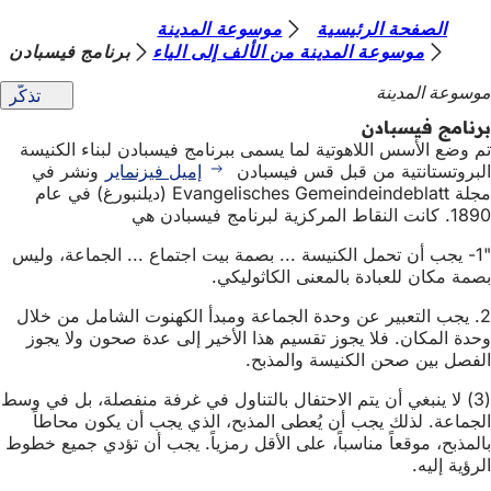
أ
الصفحة الرئيسية
موسوعة المدينة
الانتقال إلى المحتوى
موسوعة المدينة من الألف إلى الياء
برنامج فيسبادن
ن
موسوعة المدينة
تذكّر
ت
برنامج فيسبادن
ه
تم وضع الأسس اللاهوتية لما يسمى ببرنامج فيسبادن لبناء الكنيسة
ن
البروتستانتية من قبل قس فيسبادن
إميل فيزنماير
ونشر في
مجلة Evangelisches Gemeindeindeblatt (ديلنبورغ) في عام
ا
1890. كانت النقاط المركزية لبرنامج فيسبادن هي
"1- يجب أن تحمل الكنيسة ... بصمة بيت اجتماع ... الجماعة، وليس
بصمة مكان للعبادة بالمعنى الكاثوليكي.
2. يجب التعبير عن وحدة الجماعة ومبدأ الكهنوت الشامل من خلال
وحدة المكان. فلا يجوز تقسيم هذا الأخير إلى عدة صحون ولا يجوز
الفصل بين صحن الكنيسة والمذبح.
(3) لا ينبغي أن يتم الاحتفال بالتناول في غرفة منفصلة، بل في وسط
الجماعة. لذلك يجب أن يُعطى المذبح، الذي يجب أن يكون محاطاً
بالمذبح، موقعاً مناسباً، على الأقل رمزياً. يجب أن تؤدي جميع خطوط
الرؤية إليه.