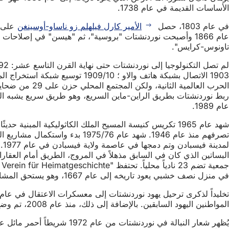
الأساسات القديمة في عام 1738.
في عام 1803، حصل
الأمير كارل فيلهلم زو ناساو-أوسينغن
عام 1866 وأصبحت نوردنشتات "بروسية"، ثم "هيسن" في إصلاحات إدارية أخرى وتم تخصيصها لاحقاً
تاونوس-كرايس".
عام 1989.
شهد عام 1965 تكريس كنيسة المسيح الملك الكاثوليكية ال
البساتين الذي كان في السابق مذهلاً في المروج، الطريق أمام العقارا
في منزل نصف خشبي يعود تاريخه إلى عام 1667، وهو يستحق المشاهدة والحب ويعرض التاريخ والثقافة والحياة اليومية لحياة القرية السابقة. يقع مكتب التسجيل في الطابق العلوي.
المواطنين اليهود السابقين. بالإضافة إلى ذلك، منذ عام 2008، تم وضع ما يسمى بأحجار العثرة في عدة شوارع تخليداً لذكرى العائلات اليهودية التي عاشت هنا.
يُظهر شعار النبالة في نوردنشتات من عام 1972 شريطاً أحمر مائل عريضاً أحمر اللون باللون الفضي بين عجلتين مسننتين حمراوين، يعلوهما كتاب فضي مفتوح.