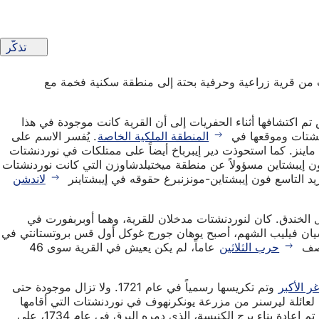
تذكّر
حدها الطريق السريع A 66 من الجنوب. وقد تطورت نوردنشتات من قرية زراعية وحرفية بحتة إلى منطقة سكنية فخمة مع
 اكتشافها أثناء الحفريات إلى أن القرية كانت موجودة في هذا
المنطقة الملكية الخاصة
. يُفسر الاسم على
ة ماينز. كما استحوذت دير إيبرباخ أيضاً على ممتلكات في نوردنشتات
ت ناساو ودير منزل ناساو في كلارينثال. وفي عام 1371، أصبح الكونت غيرهارد فون إيبشتاين مسؤولاً عن منطقة ميختيلدشاوزن التي كانت نوردنشتات
يد التاسع فون إيبشتاين-مونزنبرغ حقوقه في إيبشتاينر
لاندشن
ى طول الخندق. كان لنوردنشتات مدخلان للقرية، وهما أوبربفورت في
د إدخال الإصلاح الديني على يد اللاندغرايف الهيسيان فيليب الشهم، أصبح يوهان جورج غوكل أول قس بروتستانتي في
حرب الثلاثين
عاماً، لم يكن يعيش في القرية سوى 46
ر الأكبر
وتم تكريسها رسمياً في عام 1721. ولا تزال موجودة حتى
رف لعائلة ليرسنر من مزرعة يونكرنهوف في نوردنشتات التي أقامها
يوهان دانيال شنور. أما الأرغن الذي يعود تاريخه إلى عام 1886 فهو عمل رومانسي وقد بناه هاينريش فويغت، وهو صانع أرغن من إيغشتات. تم إعادة بناء برج الكنيسة، الذي دمره البرق في عام 1734، على