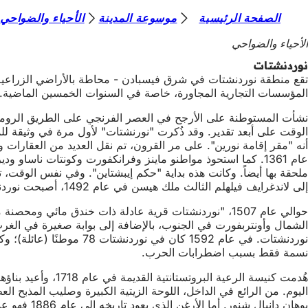
أ
الصفحة الرئيسية
موسوعة المدينة
الأحياء والضواحي
الانتقال إلى المحتوى
ن
الأحياء والضواحي
ت
نوردنشتات
ه
المؤسسات التجارية المجاورة، خاصة في السنوات الخمسين الماضية.
ن
نشأت المستوطنة على الأرجح في العصر الفرنجي على الطريق الروماني
ا
الوقت على أبعد تقدير. وقد ذُكرت "نورنشتات" لأول مرة في وثيقة للملك أوتو الأول بتاريخ 1 مايو 950، حيث ذُكرت فيها
أنه "مقر إقامة نورين". على مر القرون، تم نقل العديد من العقارات وا
ملحقة بها أيضاً. وكانت هذه بداية "حكم إيبشتاين". وفي نفس الوقت، 
إلى لاندغرايف فيلهلم الثالث ملك هيسن في عام 1492، أصبحت نوردنشتات أيضاً من هيسن.
حوالي عام 1507، "نوردنشتات قرية عادلة ذات خندق مائي
نوردنشتات. في عام 1592 كان في نوردنشتات 78 موطنًا (عائلة)؛ وكانت أكبر قرية في منطقة محكمة ميشتيلدشاوزن. ومع ذلك، في منتصف
نسمة فقط بسبب اضطرابات الحرب.
هُدمت كنيسة الرعية البروتستانتية القديمة في عام 1718، وأعيد بناؤها باسم "بيت يسوع" تحت إشراف الباني الرئيسي
اليوم. من الرائع في الداخل، اللوحة الزيتية الكبيرة وصليب المذبح ا