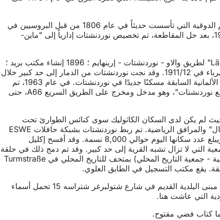
على دوقية نوردنشتات كتعويض كجزء من الرايخات. ومع ذلك، فقد تم ضم الدوقية التي تأسست حديثاً في عام 1806 من قبل البروسيين في
. في عام 1928، بعد حل المقاطعة، تم تخصيص نوردنشتات إدارياً إلى "ماين-
لم تصل التكنولوجيا إلى نوردنشتات حتى نهاية القرن التاسع عشر: 1892 أول اتصال رسمي للنقل عن طريق "Ländchen-Pferde-Omnibus" لطريق والاو - نوردنشتات - إربنهايم ؛ 1896 إنشاء مكتب بريد ؛
1903 الاتصال بشبكة هاتف والاو ؛ 1909/10 توسيع شبكة استخراج المياه المحلية وشبكة إمدادات المياه. حصلت نوردنشتات أخيرًا على الكهرباء في 1911/12. وقد نجت نوردنشتات من الدمار إلى حد كبير خلال
الحرب العالمية الثانية، ولكن المجتمع المحلي حزن على 29 من ضحايا الحرب. في عام 1946، وجد حوالي 400 نازح من الأراضي الشرقية الألمانية السابقة مسكنًا جديدًا في نوردنشتات. في عام 1963، تم
ربط نوردنشتات بطريق الراين-ماين السريع، وهو طريق سريع يشبه الطريق السريع بين فيسبادن وفرانكفورت. ومع ذلك، لم يتم بناء "تقاطع نوردنشتات"، وهو مدخل ومخرج على الطريق السريع A66، حتى
لقرية، حيث لم يكن لدى السكان الكاثوليك سوى كنائس الطوارئ تحت
تصرفهم منذ عام 1946. شهد عام 1975/76 بدء واستكمال مشاريع المباني البلدية مثل المدرسة الابتدائية والقاعة متعددة الأغراض "تاونوشال" والمرافق الرياضية. تم ربط نوردنشتات بشبكة حافلات ESWE
لمدينة فيسبادن وتم دمجها في عاصمة ولاية فيسبادن في عام 1977. وفي غضون عقود قليلة فقط، نما عدد سكان المدينة بسرعة فائقة. ويبلغ عدد سكانها اليوم حوالي 8,000 نسمة. وقد أفسح إكليل
عية التي لا تزال تشبه القرية إلى حد كبير. وقد تم دمج ذلك في حلقة
جمعية تضم 23 نادياً محلياً. تحتفظ "Historische Werkstatt Nordenstadt - Verein für Heimatgeschichte" (ورشة نوردنشتات التاريخية - جمعية التاريخ المحلي) بمتحف للتاريخ المحلي في Turmstraße
تخليداً لذكرى ترحيل يهود نوردنشتات إلى معسكرات الاعتقال في عام 1943 وأيضاً كتذكير دائم، توجد شواهد من الفولاذ المقاوم للصدأ أمام مبنى البلدية القديم في شارع شتولبرغر شتراسه 15 تحمل أسماء