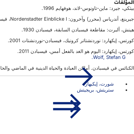
المؤلفات
بيثكي، جيرد: ماين-تاونوس-لاند، هوفهايم 1996.
جيرينغ، أندرياس (محرر) وآخرون: Nordenstadter Einblicke I، فيسبادن 1988.
هينش، ألبرت: مقاطعة فيسبادن السابقة، فيسبادن 1930.
كورتس، إيكهارد: نوردنشتاتر كرونيك، فيسبادن-نوردنشتات 2001.
كورتس، إيكهارد: اليوم هو الغد بالفعل أمس، فيسبادن 2011.
Wolf, Stefan G.
الكنائس في فيسبادن. أماكن العبادة والحياة الدينية في الماضي والحاضر،
شورت، إيكيهارد
ستريتش، بريجيتش
منطقة
الوصول السريع
القدم
جميع 