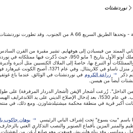
نوردنشتات
تقع منطقة نوردنشتات في شرق فيسبادن - محاطة بالأراضي الزراعية - وت
 الممتد من فيسبادن إلى هوفهايم. تشير مقبرة من القرن السادس تم
 ممتلكاته في نوردنشتات وموقعها في
لممتلكات أو التبرع بها، خاصةً إلى الملاك الكنسيين مثل أديرة وأدير
عام 1361. كما استحوذ مواطنو ماينز وفرانكفورت وكونتا
تم ذكر
زراعة الكروم
في نوردنشتات في الوثائق. عندما باع غوتفر
 ومحصنة من الداخل". زُرعت أشجار الإيفن (أشجار الدردار المرفرفة) عل
الشمال وأونتربفورت في الجنوب، بالإضافة إلى بوابة صغيرة في الغرب. في عام 1530، بع
يوهان جاكوب باغ
لعظيم والمنبر المزين بأقماع الصنوبر والنصب التذكاري الغني بالزخا