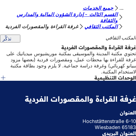
أ
جميع الخدمات
الانتقال إلى المحتوى
القسم الثالث - إدارة الشؤون المالية والمدارس
ن
والثقافة
المكتب الثقافي
غرفة القراءة والمقصورات الفردية
ت
ه
المكتب الثقافي
تذكّر
ن
غرفة القراءة والمقصورات الفردية
تحتوي مكتبة المدينة والموسيقى بمكتبة موريشيوس ميدياتيك على
ا
غرفة للقراءة بها محطات عمل، ومقصورات فردية (بعضها مزود
ببيانو كهربائي) وغرفة دراسة جماعية. لا يلزم وجود بطاقة مكتبة
لاستخدام المكتبة.
الوحدات التنظيمية
غرفة القراءة والمقصورات الفردية
العنوان
Hochstättenstraße 6-10
65183 Wiesbaden
العنوان البريدي