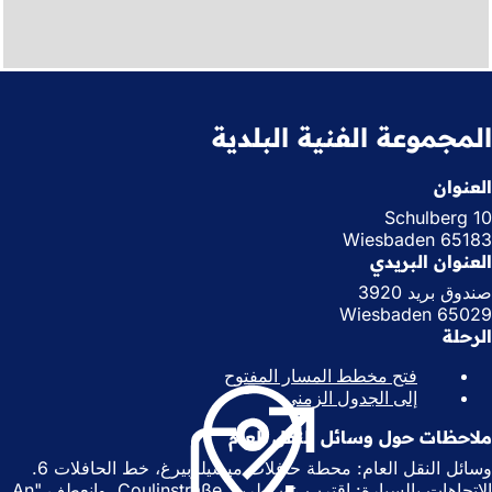
المجموعة الفنية البلدية
العنوان
Schulberg 10
65183 Wiesbaden
العنوان البريدي
صندوق بريد 3920
65029 Wiesbaden
الرحلة
فتح مخطط المسار المفتوح
(
إلى الجدول الزمني
(
ي
ي
ف
ملاحظات حول وسائل النقل العام
ف
ت
ت
ح
وسائل النقل العام: محطة حافلات ميشيلزبيرغ، خط الحافلات 6.
ح
ف
الاتجاهات بالسيارة: اقترب عن طريق Coulinstraße، وانعطف "An