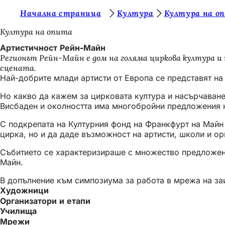
В
Начална страница
Култура
Култура на о
Преминаване към съдържанието
и
Култура на опита
е
Артистичност Рейн-Майн
Регионът Рейн-Майн е дом на голяма циркова култура 
с
сцената.
т
Най-добрите млади артисти от Европа се представят н
е
Но какво да кажем за цирковата култура и насърчаване
Висбаден и околността има многобройни предложения н
т
у
С подкрепата на Културния фонд на Франкфурт на Майн 
цирка, но и да даде възможност на артисти, школи и о
к
Събитието се характеризираше с множество предложения
:
Майн.
В допълнение към симпозиума за работа в мрежа на заин
Художници
Организатори и етапи
Училища
Мрежи