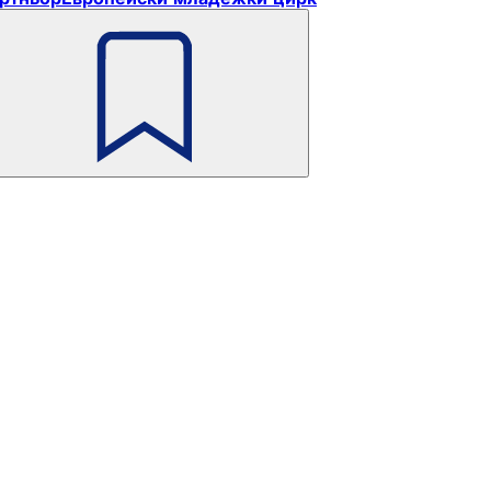
Не
забравяйте