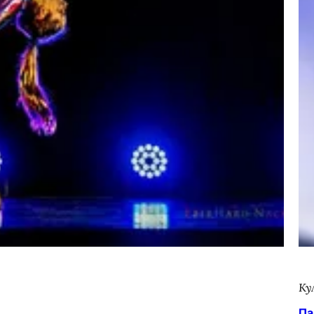
Ку
Па