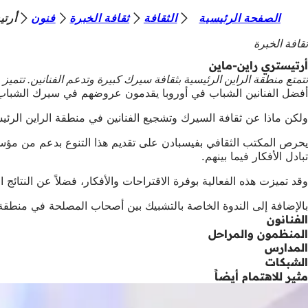
أ
الصفحة الرئيسية
الثقافة
ثقافة الخبرة
فنون
أرتي
الانتقال إلى المحتوى
ن
ثقافة الخبرة
ت
أرتيستري راين-ماين
تتمتع منطقة الراين الرئيسية بثقافة سيرك كبيرة وتدعم الفنانين. تت
ه
أفضل الفنانين الشباب في أوروبا يقدمون عروضهم في سيرك الشباب 
ن
ولكن ماذا عن ثقافة السيرك وتشجيع الفنانين في منطقة الراين الرئ
ا
تبادل الأفكار فيما بينهم.
وقد تميزت هذه الفعالية بوفرة الاقتراحات والأفكار، فضلاً عن النتا
بالإضافة إلى الندوة الخاصة بالتشبيك بين أصحاب المصلحة في منطقة الراين-ماين في مارس 2015، تم تنظيم ورشة عمل
الفنانون
المنظمون والمراحل
المدارس
الشبكات
مثير للاهتمام أيضاً