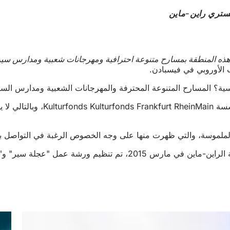
ستري راين-ماين
ميز هذه المنطقة بمسارح متنوعة احترافية ومهرجانات شعبية ومدارس سي
الأوروبي في فيسبادن.
يسية؟ المسارح المتنوعة المحترفة والمهرجانات الشعبية ومدارس ال
يحرص المكتب الثقافي بف
ئج الملموسة، والتي ظهرت منها على وجه الخصوص الرغبة في التواصل ب
 "عجلة سير" و"عجلة رون" في أبريل 2017.