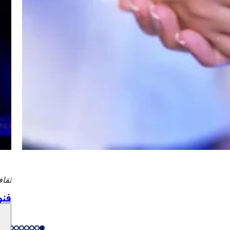
ثقاف
فنو