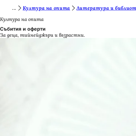
В
Култура на опита
Литература и библио
Преминаване към съдържанието
и
Култура на опита
е
Събития и оферти
За деца, тийнейджъри и възрастни.
с
т
е
т
у
к
: