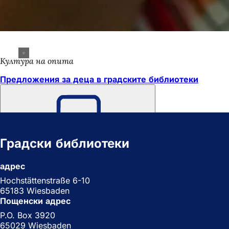
Култура на опита
Предложения за деца в градските библиотеки
Не
забравяйте
Градски библиотеки
адрес
Hochstättenstraße 6-10
65183 Wiesbaden
Пощенски адрес
P.O. Box 3920
65029 Wiesbaden