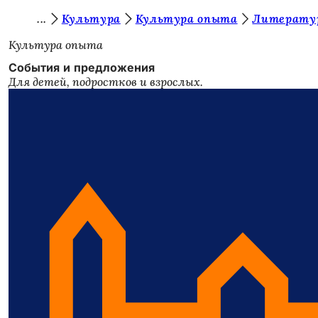
В
Культура
Культура опыта
Литератур
Перейти к содержимому
ы
Культура опыта
з
События и предложения
Для детей, подростков и взрослых.
д
е
с
ь
: