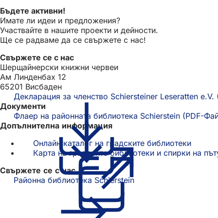
Бъдете активни!
Имате ли идеи и предложения?
Участвайте в нашите проекти и дейности.
Ще се радваме да се свържете с нас!
Свържете се с нас
Шерщайнерски книжни червеи
Ам Линденбах 12
65201 Висбаден
Декларация за членство Schiersteiner Leseratten e.V.
Документи
Флаер на районната библиотека Schierstein
PDF
-Фа
Допълнителна информация
Онлайн каталог на градските библиотеки
(Отвар
Карта на градските библиотеки и спирки на пъ
се
в
Свържете се с нас
нов
Районна библиотека Schierstein
раздел
Бърз достъп