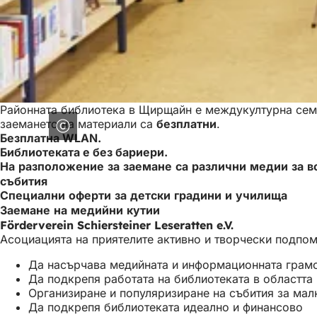
Районната библиотека в Щирщайн е междукултурна семе
заемането на материали са
безплатни
.
Безплатна WLAN.
Библиотеката е без бариери.
На разположение за заемане са различни медии за в
събития
Специални оферти за детски градини и училища
Заемане на медийни кутии
Förderverein Schiersteiner Leseratten e.V.
Асоциацията на приятелите активно и творчески подпом
Да насърчава медийната и информационната грам
Да подкрепя работата на библиотеката в областта
Организиране и популяризиране на събития за мал
Да подкрепя библиотеката идеално и финансово