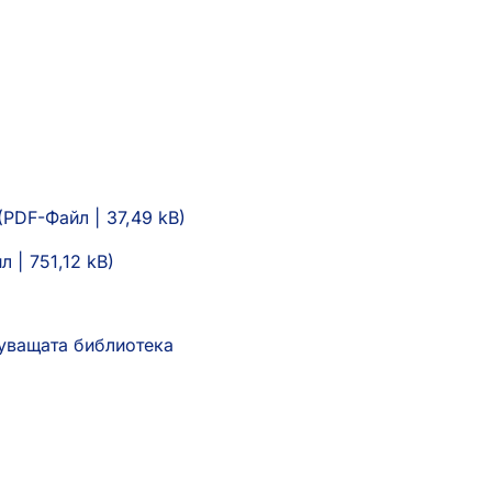
PDF
-Файл
37,49 kB
йл
751,12 kB
я
туващата библиотека
(Отваря
се
в
)
нов
раздел)