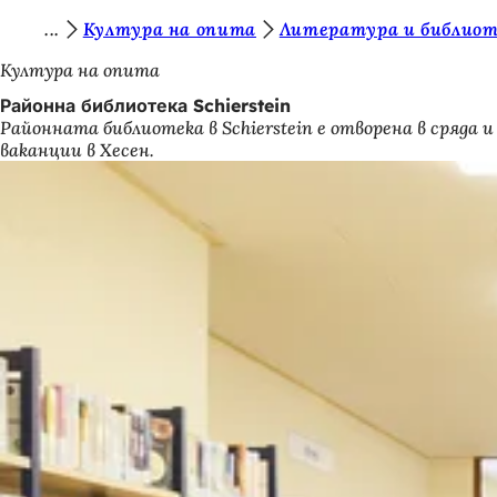
В
Култура на опита
Литература и библио
Преминаване към съдържанието
и
Култура на опита
е
Районна библиотека Schierstein
Районната библиотека в Schierstein е отворена в сряда и
с
ваканции в Хесен.
т
е
т
у
к
: