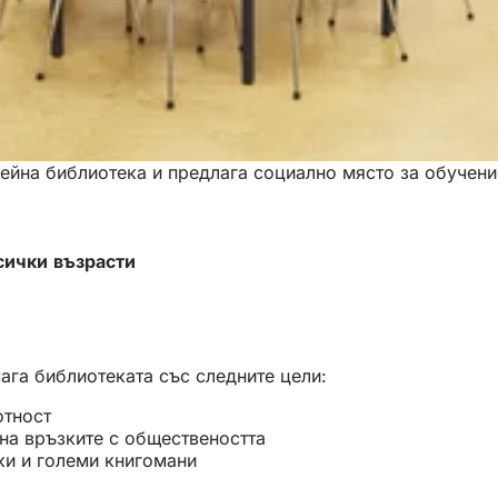
йна библиотека и предлага социално място за обучени
сички възрасти
ага библиотеката със следните цели:
отност
 на връзките с обществеността
ки и големи книгомани