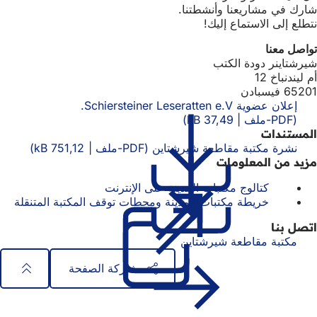
شارك في مشاريعنا وأنشطتنا.
نتطلع إلى الاستماع إليك!
تواصل معنا
شيرشتاينر دودة الكتب
أم ليندنباخ 12
65201 فيسبادن
إعلان عضوية Schiersteiner Leseratten e.V.
PDF
-ملف
37,49 kB
المستندات
نشرة مكتبة مقاطعة شيرشتاين
PDF
-ملف
751,12 kB
مزيد من المعلومات
كتالوج مكتبات المدينة على الإنترنت
(يفتح
في
خريطة مكتبات المدينة ومحطات توقف المكتبة المتنقلة
(يفت
علامة
في
اتصل بنا
تبويب
علا
مكتبة مقاطعة شيرشتاين
جديدة)
تبو
جدي
مشاركة الصفحة
منطقة
الوصول السريع