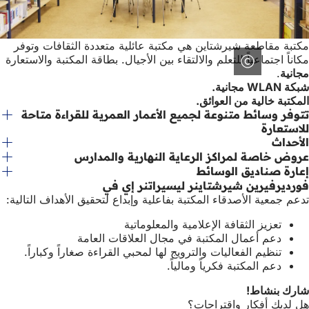
مكتبة مقاطعة شيرشتاين هي مكتبة عائلية متعددة الثقافات وتوفر
مكاناً اجتماعياً للتعلم والالتقاء بين الأجيال. بطاقة المكتبة والاستعارة
مجانية
.
شبكة WLAN مجانية.
المكتبة خالية من العوائق.
تتوفر وسائط متنوعة لجميع الأعمار العمرية للقراءة متاحة
للاستعارة
الأحداث
عروض خاصة لمراكز الرعاية النهارية والمدارس
إعارة صناديق الوسائط
فورديرفيرين شيرشتاينر ليسيراتنر إي في
تدعم جمعية الأصدقاء المكتبة بفاعلية وإبداع لتحقيق الأهداف التالية:
تعزيز الثقافة الإعلامية والمعلوماتية
دعم أعمال المكتبة في مجال العلاقات العامة
تنظيم الفعاليات والترويج لها لمحبي القراءة صغاراً وكباراً.
دعم المكتبة فكرياً ومالياً.
شارك بنشاط!
هل لديك أفكار واقتراحات؟