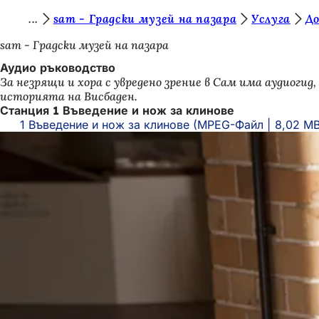
В
sam - Градски музей на пазара
Услуга
Д
Преминаване към съдържанието
и
sam - Градски музей на пазара
е
Аудио ръководство
За незрящи и хора с увредено зрение в Сам има аудиоги
с
историята на Висбаден.
т
Станция 1 Въведение и нож за клинове
1 Въведение и нож за клинове
MPEG-Файл
8,02 M
е
т
у
к
: