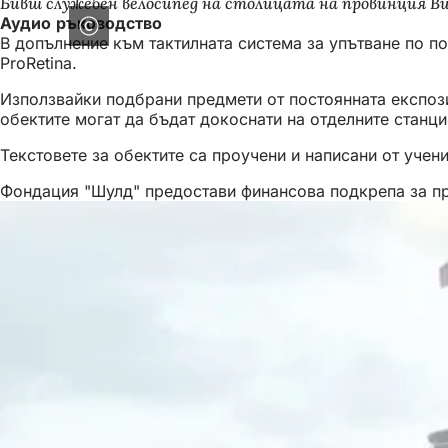
Бивш служебен велосипед на столицата на провинция В
Аудио ръководство
В допълнение към тактилната система за упътване по п
ProRetina.
Използвайки подбрани предмети от постоянната експози
обектите могат да бъдат докоснати на отделните станц
Текстовете за обектите са проучени и написани от учен
Фондация "Шулд" предостави финансова подкрепа за пр