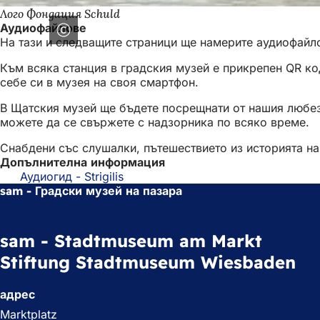
Лого Фондация Schuld
Аудиофайлове
На тази и следващите страници ще намерите аудиофайло
Към всяка станция в градския музей е прикрепен QR код
себе си в музея на своя смартфон.
В Щатския музей ще бъдете посрещнати от нашия любезе
можете да се свържете с надзорника по всяко време.
Снабдени със слушалки, пътешествието из историята на
Допълнителна информация
Аудиогид - Strigilis
sam - Градски музей на пазара
sam - Stadtmuseum am Markt
Stiftung Stadtmuseum Wiesbaden
адрес
Marktplatz