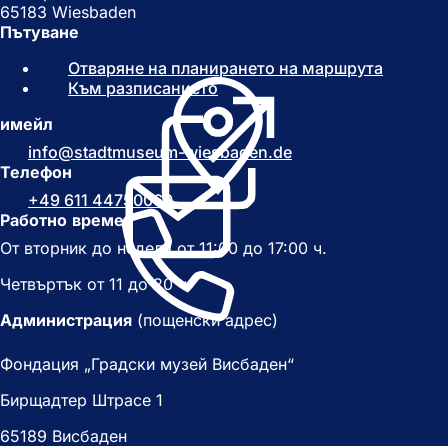
65183 Wiesbaden
Пътуване
Отваряне на планирането на маршрута
(
Към разписанието
(
О
О
т
имейл
т
в
в
а
info
stadtmuseum-wiesbaden
de
а
р
Телефон
р
я
+49 611 44750060
я
с
Работно време
с
е
От вторник до неделя от 11:00 до 17:00 ч.
е
в
в
н
Четвъртък от 11 до 20 ч.
н
о
о
в
Администрация
(пощенски адрес)
в
р
р
а
Фондация „Градски музей Висбаден“
а
з
з
д
Бирщадтер Штрасе 1
д
е
е
л
65189 Висбаден
л
)