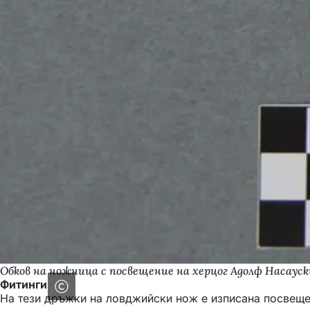
Обков на ножница с посвещение на херцог Адолф Насауск
Фитинги
На тези дръжки на ловджийски нож е изписана посвеще