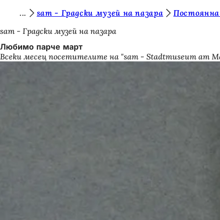
В
sam - Градски музей на пазара
Постоянна
Преминаване към съдържанието
и
sam - Градски музей на пазара
е
Любимо парче март
Всеки месец посетителите на "sam - Stadtmuseum am M
с
т
е
т
у
к
: