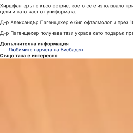
Хиршфангерът е късо острие, което се е използвало при
цели и като част от униформата.
Д-р Александър Пагенщехер е бил офталмолог и през 18
Д-р Пагенщехер получава тази украса като подарък пре
Допълнителна информация
Любимите парчета на Висбаден
Също така е интересно