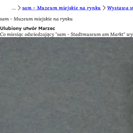
J
sam - Muzeum miejskie na rynku
Wystawa s
Przejdź do treści
e
sam - Muzeum miejskie na rynku
s
Ulubiony utwór Marzec
Co miesiąc odwiedzający "sam - Stadtmuseum am Markt" wybi
t
e
ś
t
u
t
a
j
: