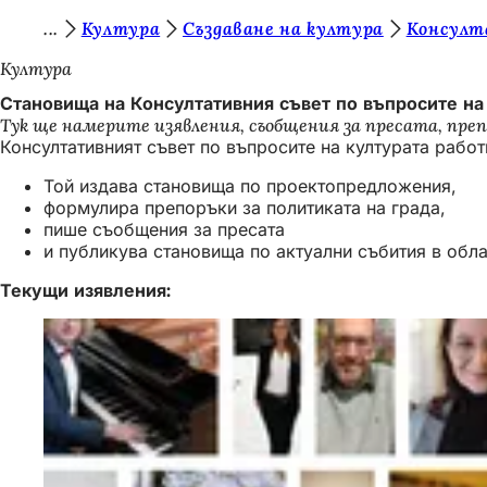
В
Култура
Създаване на култура
Консулт
Преминаване към съдържанието
и
Култура
е
Становища на Консултативния съвет по въпросите на
Тук ще намерите изявления, съобщения за пресата, пре
с
Консултативният съвет по въпросите на културата работ
т
Той издава становища по проектопредложения,
е
формулира препоръки за политиката на града,
пише съобщения за пресата
т
и публикува становища по актуални събития в обла
у
Текущи изявления:
к
: