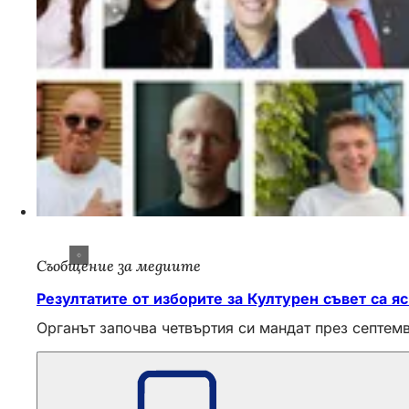
Съобщение за медиите
Резултатите от изборите за Културен съвет са я
Органът започва четвъртия си мандат през септем