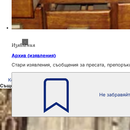
Изявления
Архив (изявления)
Стари изявления, съобщения за пресата, препорък
Контакт с Консултативния съвет по култура
Също така е интересно
Не забравяй