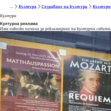
В
Култура
Създаване на култура
Културн
Преминаване към съдържанието
и
Култура
е
Културна реклама
Има няколко начина за рекламиране на културни събит
с
т
е
т
у
к
: