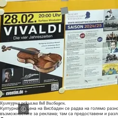
Културна реклама във Висбаден.
Културната сцена на Висбаден се радва на голямо разно
възможностите за реклама; там са предоставени и разли