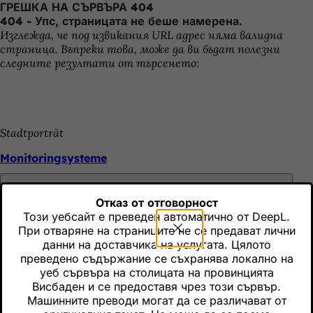
ГРЕШКА НА СЪРВЪРА 404
Преминаване към съдържанието
404 - Упс, страницата не беше намерена.
Изглежда, че под извикания URL адрес няма валидна
страница. Въпреки това, може да ви бъдат полезни
следните резултати от търсенето:
Stadtporträt
Monitoringsysteme
Отказ от отговорност
Stadtporträt
Този уебсайт е преведен автоматично от DeepL.
Не забравяйте
При отваряне на страниците не се предават лични
Wiesbaden - Daten und Fakten
данни на доставчика на услугата. Цялото
преведено съдържание се съхранява локално на
уеб сървъра на столицата на провинцията
Висбаден и се предоставя чрез този сървър.
Stadtporträt
Машинните преводи могат да се различават от
Не забравяйте