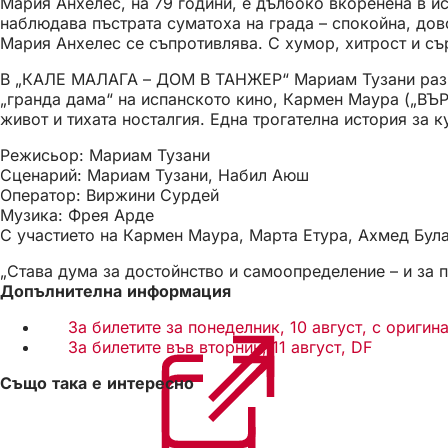
Мария Анхелес, на 79 години, е дълбоко вкоренена в ис
наблюдава пъстрата суматоха на града – спокойна, дов
Мария Анхелес се съпротивлява. С хумор, хитрост и сър
В „КАЛЕ МАЛАГА – ДОМ В ТАНЖЕР“ Мариам Тузани разказв
„гранда дама“ на испанското кино, Кармен Маура („ВЪ
живот и тихата носталгия. Една трогателна история за 
Режисьор: Мариам Тузани
Сценарий: Мариам Тузани, Набил Аюш
Оператор: Виржини Сурдей
Музика: Фрея Арде
С участието на Кармен Маура, Марта Етура, Ахмед Бул
„Става дума за достойнство и самоопределение – и за п
Допълнителна информация
За билетите за понеделник, 10 август, с оригин
За билетите във вторник, 11 август, DF
(Отваря
се
Също така е интересно
в
нов
раздел)