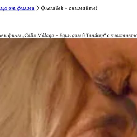
ица от филми
Флашбек - снимайте!
лен филм „Calle Málaga – Един дом в Танжер“ с участие