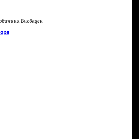
овинция Висбаден
хора