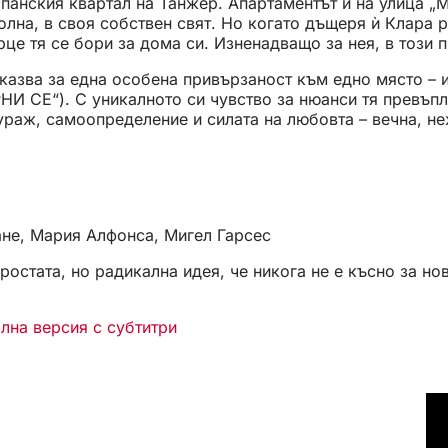
панския квартал на Танжер. Апартаментът ѝ на улица „Ма
олна, в своя собствен свят. Но когато дъщеря ѝ Клара 
це тя се бори за дома си. Изненадващо за нея, в този п
а за една особена привързаност към едно място – и за
РНИ СЕ“). С уникалното си чувство за нюанси тя превъ
кураж, самоопределение и силата на любовта – вечна, н
ане, Мария Алфонса, Мигел Гарсес
ростата, но радикална идея, че никога не е късно за но
ална версия с субтитри
(Отваря
се
в
нов
раздел)