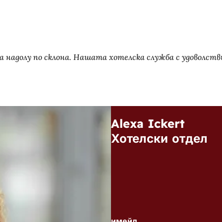
а надолу по склона. Нашата хотелска служба с удоволств
Alexa Ickert
Хотелски отдел
имейл