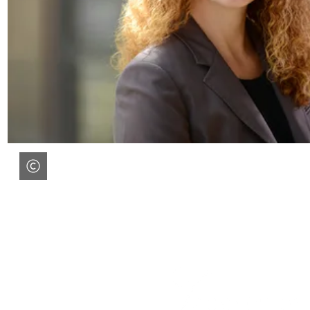
Област
на
стъпалата