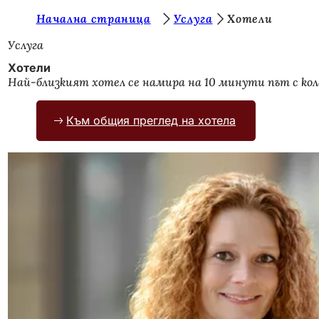
В
Начална страница
Услуга
Хотели
Преминаване към съдържанието
и
Услуга
е
Хотели
Най-близкият хотел се намира на 10 минути път с кол
с
т
Към общия преглед на хотела
е
т
у
к
: