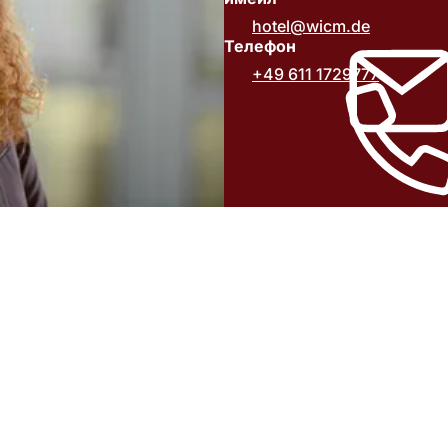
hotel
wicm
de
Телефон
+49 611 1729777